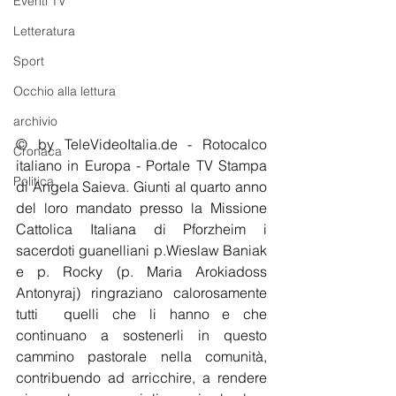
Eventi TV
Letteratura
Sport
Occhio alla lettura
archivio
© by TeleVideoItalia.de - Rotocalco 
Cronaca
italiano in Europa - Portale TV Stampa 
Politica
di Angela Saieva. Giunti al quarto anno 
del loro mandato presso la Missione 
Cattolica Italiana di Pforzheim i 
sacerdoti guanelliani p.Wieslaw Baniak 
e p. Rocky (p. Maria Arokiadoss 
Antonyraj) ringraziano calorosamente 
tutti  quelli che li hanno e che 
continuano a sostenerli in questo 
cammino pastorale nella comunità, 
contribuendo ad arricchire, a rendere 