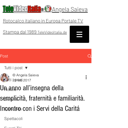
Tele
Video
Italia
Angela Saieva
®
Rotocalco italiano in Europa Portale TV
Stampa dal 1989
TeleVideoItalia.de
Post
Tutti i post
© Angela Saieva
Tutti i post
28 feb 2017
Un anno all’insegna della
Notizie
semplicità, fraternità e familiarità.
Cultura
Incontro con i Servi della Caritá
Comunità
Spettacoli