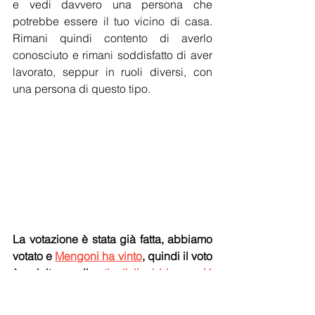
e vedi davvero una persona che 
potrebbe essere il tuo vicino di casa. 
Rimani quindi contento di averlo 
conosciuto e rimani soddisfatto di aver 
lavorato, seppur in ruoli diversi, con 
una persona di questo tipo.  
La votazione è stata già fatta, abbiamo 
votato e 
Mengoni ha vinto
, quindi il voto 
è sciolto e gli 
articoli li abbiamo giá 
stilati
. Ora, ci rivela la sua canzone 
preferita, quale era veramente?