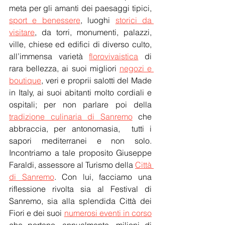
meta per gli amanti dei paesaggi tipici, 
sport e benessere
, luoghi 
storici da 
visitare
, da torri, monumenti, palazzi, 
ville, chiese ed edifici di diverso culto, 
all’immensa varietà 
florovivaistica
 di 
rara bellezza, ai suoi migliori 
negozi e 
boutique
, veri e proprii salotti del Made 
in Italy, ai suoi abitanti molto cordiali e 
ospitali; per non parlare poi della 
tradizione culinaria di Sanremo
 che 
abbraccia, per antonomasia,  tutti i 
sapori mediterranei e non solo. 
Incontriamo a tale proposito Giuseppe 
Faraldi, assessore al Turismo della 
Città 
di Sanremo
. Con lui, facciamo una 
riflessione rivolta sia al Festival di 
Sanremo, sia alla splendida Città dei 
Fiori e dei suoi 
numerosi eventi in corso
che portano, annualmente, milioni di 