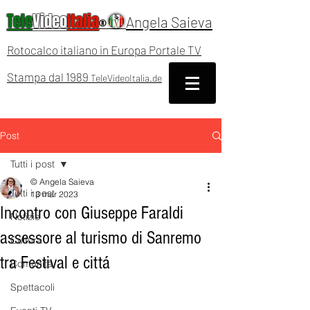
Tele
Video
Italia
Angela Saieva
®
Rotocalco italiano in Europa Portale TV
Stampa dal 1989
TeleVideoItalia.de
Post
Tutti i post
© Angela Saieva
Tutti i post
13 mar 2023
Incontro con Giuseppe Faraldi
Notizie
assessore al turismo di Sanremo
Cultura
tra Festival e cittá
Comunità
Spettacoli