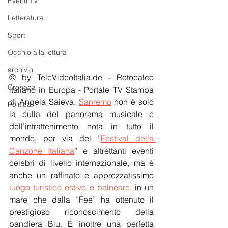
Eventi TV
Letteratura
Sport
Occhio alla lettura
archivio
© by TeleVideoItalia.de - Rotocalco 
Cronaca
italiano in Europa - Portale TV Stampa 
di Angela Saieva. 
Sanremo
 non è solo 
Politica
la culla del panorama musicale e 
dell’intrattenimento nota in tutto il 
mondo, per via del ”
Festival della 
Canzone Italiana
” e altrettanti eventi 
celebri di livello internazionale, ma è 
anche un raffinato e apprezzatissimo 
luogo turistico estivo e balneare
, in un 
mare che dalla “Fee” ha ottenuto il 
prestigioso riconoscimento della 
bandiera Blu. É inoltre una perfetta 