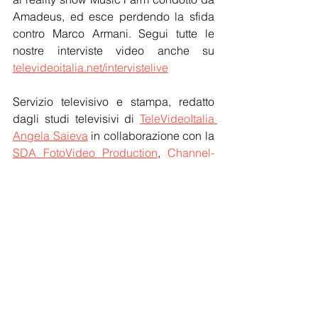
Amadeus, ed esce perdendo la sfida 
contro Marco Armani. Segui tutte le 
nostre interviste video anche su 
televideoitalia.net/intervistelive
Servizio televisivo e stampa, redatto 
dagli studi televisivi di 
TeleVideoItalia 
Angela Saieva
 in collaborazione con la 
SDA FotoVideo Production
, 
Channel-
TV TeleVideoItalia.de
, 
Corriere d'Italia
, 
AISE
, SINE  - © by 
TeleVideoItalia.net
 - 
Tutti diritti riservati.
Spettacoli
archivio
Eventi TV