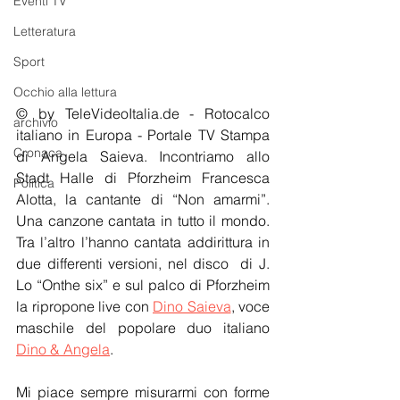
Eventi TV
Letteratura
Sport
Occhio alla lettura
© by TeleVideoItalia.de - Rotocalco 
archivio
italiano in Europa - Portale TV Stampa 
Cronaca
di Angela Saieva. Incontriamo allo 
Stadt Halle di Pforzheim Francesca 
Politica
Alotta, la cantante di “Non amarmi”. 
Una canzone cantata in tutto il mondo. 
Tra l’altro l’hanno cantata addirittura in 
due differenti versioni, nel disco  di J. 
Lo “Onthe six” e sul palco di Pforzheim 
la ripropone live con 
Dino Saieva
, voce 
maschile del popolare duo italiano 
Dino & Angela
. 
Mi piace sempre misurarmi con forme 