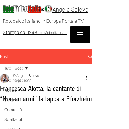
Tele
Video
Italia
Angela Saieva
®
Rotocalco italiano in Europa Portale TV
Stampa dal 1989
TeleVideoItalia.de
Post
Tutti i post
© Angela Saieva
Tutti i post
20 giu 1992
Francesca Alotta, la cantante di
Notizie
“Non amarmi” fa tappa a Pforzheim
Cultura
Comunità
Spettacoli