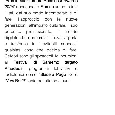
"
Premio alla Carriera Rose d’Or Awards 
2024"
 riconosce in 
Fiorello
 unico in tutti 
i lati, dal suo modo incomparabile di 
fare, l’approccio con le nuove 
generazioni, all’impatto culturale, il suo 
percorso professionale, il mondo 
digitale che con format innovativi porta 
e trasforma in inevitabili successi 
qualsiasi cosa che decida di fare. 
Celebri sono gli spettacoli, le incursioni 
al 
Festival di Sanremo targato 
Amadeus
, programmi televisivi e 
radiofonici come “
Stasera Pago Io
” e 
“
Viva Rai2!
” tanto per citarne alcuni. 