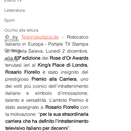
Eventi TV
Letteratura
Sport
Occhio alla lettura
© by 
TeleVideoItalia.de
 - Rotocalco 
archivio
italiano in Europa - Portale TV Stampa 
Cronaca
di Angela Saieva. Lunedí 2 dicembre, 
alla 
63ª edizione
 dei 
Rose d’Or Awards
Politica
tenutasi ieri al 
King’s
Place di Londra
, 
Rosario Fiorello
 è stato insignito del 
prestigioso 
Premio alla Carriera
, uno 
dei volti più iconici dell’intrattenimento 
italiano e simbolo d’innovazione, 
talento e versatilità. L’ambito Premio è 
stato assegnato a 
Rosario Fiorello
 con 
la motivazione: “
per la sua straordinaria 
carriera che ha definito l’intrattenimento 
televisivo italiano per decenni
”.