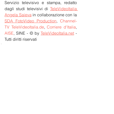
Servizio televisivo e stampa, redatto 
dagli studi televisivi di 
TeleVideoItalia 
Angela Saieva
 in collaborazione con la 
SDA FotoVideo Production
, 
Channel-
TV TeleVideoItalia.de
, 
Corriere d'Italia
, 
AISE
, SINE - © by 
TeleVideoItalia.net
 - 
Tutti diritti riservati
Cultura
Eventi TV
Notizie
Mostra tutti
Post recenti