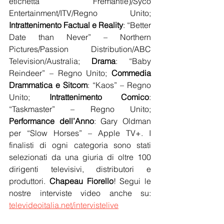
etichetta Fremantle)/Syco 
Entertainment/ITV/Regno Unito; 
Intrattenimento Factual e Reality
: “Better 
Date than Never” – Northern 
Pictures/Passion Distribution/ABC 
Television/Australia; 
Drama
: “Baby 
Reindeer” – Regno Unito; 
Commedia 
Drammatica e Sitcom
: “Kaos” – Regno 
Unito; 
Intrattenimento Comico
: 
“Taskmaster” – Regno Unito; 
Performance dell’Anno
: Gary Oldman 
per “Slow Horses” – Apple TV+. I 
finalisti di ogni categoria sono stati 
selezionati da una giuria di oltre 100 
dirigenti televisivi, distributori e 
produttori. 
Chapeau Fiorello
! Segui le 
nostre interviste video anche su: 
televideoitalia.net/intervistelive