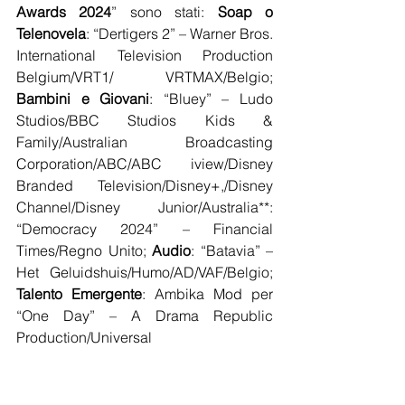
Awards 2024
” sono stati: 
Soap o 
Telenovela
: “Dertigers 2” – Warner Bros. 
International Television Production 
Belgium/VRT1/ VRTMAX/Belgio; 
Bambini e Giovani
: “Bluey” – Ludo 
Studios/BBC Studios Kids & 
Family/Australian Broadcasting 
Corporation/ABC/ABC iview/Disney 
Branded Television/Disney+,/Disney 
Channel/Disney Junior/Australia**: 
“Democracy 2024” – Financial 
Times/Regno Unito; 
Audio
: “Batavia” – 
Het Geluidshuis/Humo/AD/VAF/Belgio; 
Talento Emergente
: Ambika Mod per 
“One Day” – A Drama Republic 
Production/Universal  