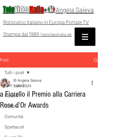
Tele
Video
Italia
Angela Saieva
®
Rotocalco italiano in Europa Portale TV
Stampa dal 1989
TeleVideoItalia.de
Post
Tutti i post
© Angela Saieva
Tutti i post
3 dic 2024
a Fiorello il Premio alla Carriera
Notizie
Rose d’Or Awards
Cultura
Comunità
Spettacoli