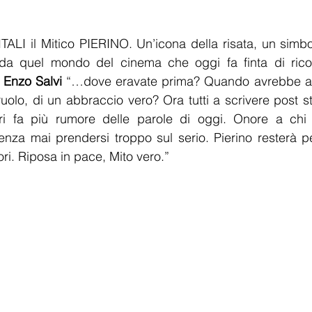
ALI il Mitico PIERINO. Un’icona della risata, un simbo
a quel mondo del cinema che oggi fa finta di ricor
 Enzo Salvi
 “…dove eravate prima? Quando avrebbe av
uolo, di un abbraccio vero? Ora tutti a scrivere post 
eri fa più rumore delle parole di oggi. Onore a chi h
enza mai prendersi troppo sul serio. Pierino resterà p
uori. Riposa in pace, Mito vero.”