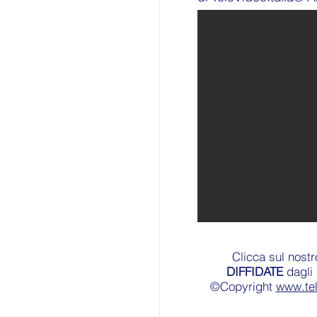
Clicca sul nost
DIFFIDATE
dagli 
©Copyright
www.te