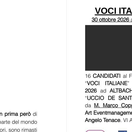
VOCI IT
30 ottobre 2026
16
CANDIDATI
al F
“
VOCI ITALIANE
”
2026
ad
ALTBAC
“
UCCIO DE SANT
da
M. Marco Cop
Art Eventmanagem
n prima però
 di 
Angelo Tenace
. VI
 parte del mondo 
ri, sono rimasti 