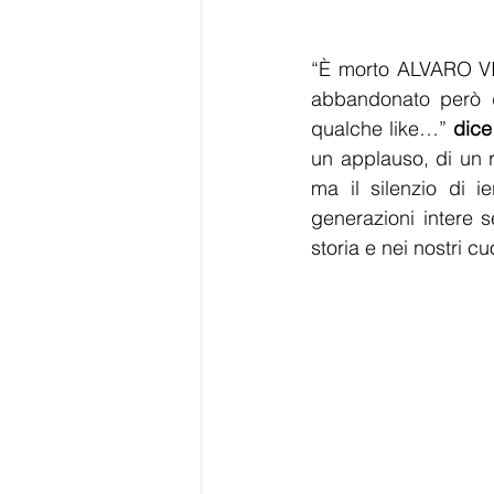
“È morto ALVARO VIT
abbandonato però d
qualche like…” 
dice
un applauso, di un r
ma il silenzio di i
generazioni intere s
storia e nei nostri c