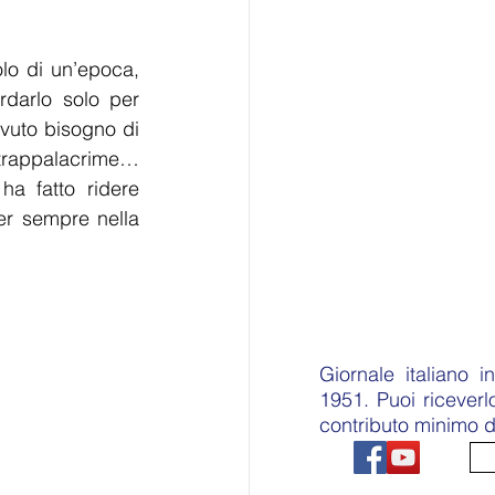
lo di un’epoca, 
darlo solo per 
uto bisogno di 
strappalacrime… 
a fatto ridere 
er sempre nella 
Giornale italiano 
1951. Puoi ricever
contributo minimo d