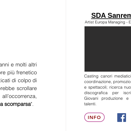
SDA Sanrem
Artist Europa Managing - E
ni e molti altri 
e più frenetico 
Casting canori mediatici
cati di colpo di 
coordinazione, promozion
e spettacoli; ricerca nuo
rebbe scrollare 
discografica per isc
ll’occorrenza, 
Giovani produzione e
sua scomparsa
".  
talenti.
INFO