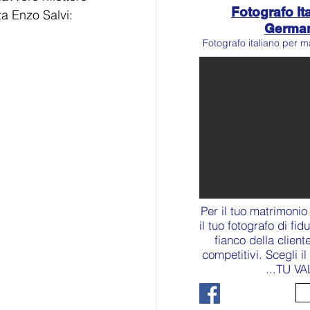
Fotografo Ita
a Enzo Salvi:
Germa
Fotografo italiano per m
Per il tuo matrimonio
il tuo fotografo di fid
fianco della client
competitivi. Scegli i
...TU VA