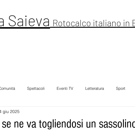
a Saieva
Rotocalco italiano in
ltura
Cronaca
Comunitá
Spettacolo
Foto Galleria
Intervi
Comunità
Spettacoli
Eventi TV
Letteratura
Sport
4 giu 2025
i se ne va togliendosi un sassolino