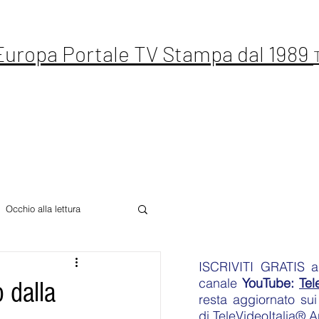
 Europa Portale TV Stampa dal 1989
ste Live
Letteratura
Sport
Altro
Occhio alla lettura
ISCRIVITI GRATIS
an
canale
YouTube:
Tel
 dalla
resta aggiornato sui 
di
TeleVideoItalia® 