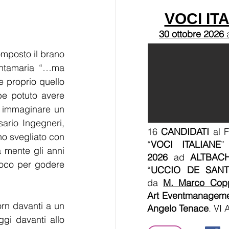
VOCI IT
30 ottobre 2026
posto il brano 
ntamaria “…ma 
 proprio quello 
be potuto avere 
 immaginare un 
rio Ingegneri, 
16
CANDIDATI
al F
o svegliato con 
“
VOCI ITALIANE
”
a mente gli anni 
2026
ad
ALTBAC
oco per godere 
“
UCCIO DE SANT
da
M. Marco Cop
Art Eventmanagem
rn davanti a un 
Angelo Tenace
. VI
gi davanti allo 