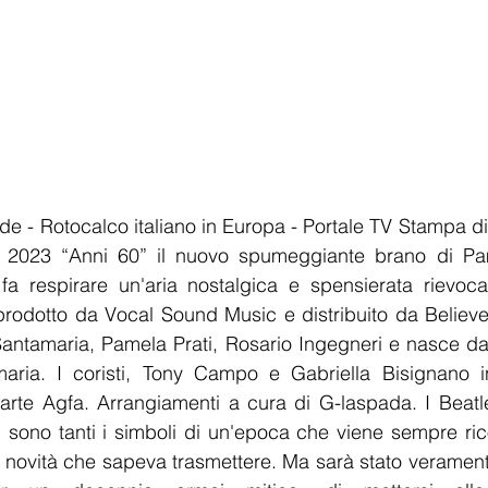
.de - Rotocalco italiano in Europa - Portale TV Stampa di
e 2023 “Anni 60” il nuovo spumeggiante brano di Pam
a respirare un'aria nostalgica e spensierata rievocan
prodotto da Vocal Sound Music e distribuito da Believe, 
ntamaria, Pamela Prati, Rosario Ingegneri e nasce dall
aria. I coristi, Tony Campo e Gabriella Bisignano i
arte Agfa. Arrangiamenti a cura di G-laspada. I Beatles,
r: sono tanti i simboli di un'epoca che viene sempre ric
e novità che sapeva trasmettere. Ma sarà stato verament