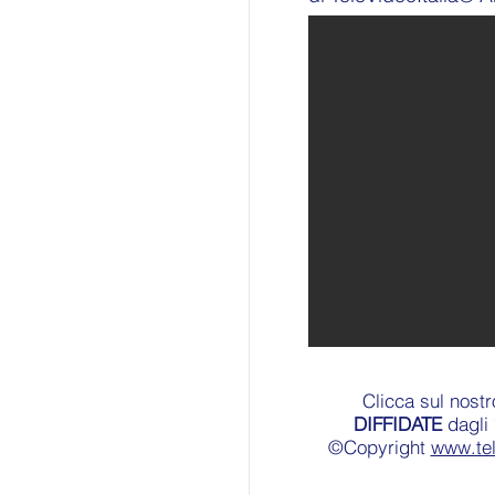
Clicca sul nost
DIFFIDATE
dagli 
©Copyright
www.te