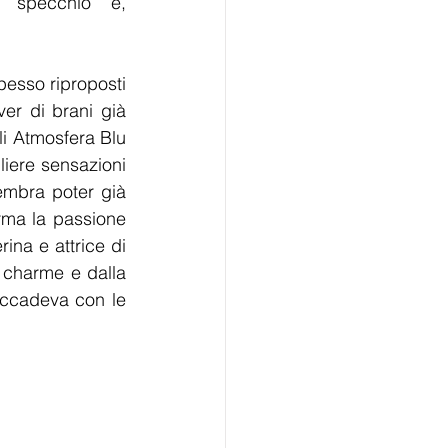
 specchio e, 
esso riproposti 
r di brani già 
li Atmosfera Blu 
iere sensazioni 
embra poter già 
erma la passione 
ina e attrice di 
charme e dalla 
accadeva con le 