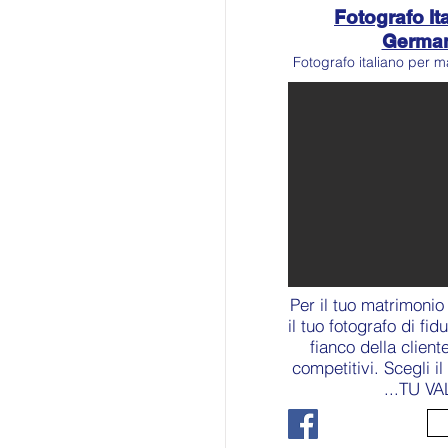
Fotografo Ita
Germa
Fotografo italiano per m
Per il tuo matrimonio
il tuo fotografo di fid
fianco della client
competitivi. Scegli i
...TU VA