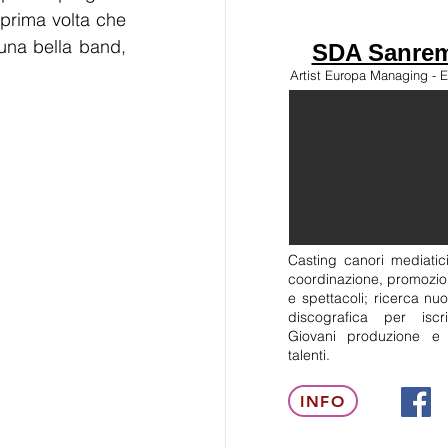
 prima volta che 
na bella band, 
SDA Sanrem
Artist Europa Managing - E
Casting canori mediatici
coordinazione, promozion
e spettacoli; ricerca nuo
discografica per isc
Giovani produzione e
talenti.
INFO