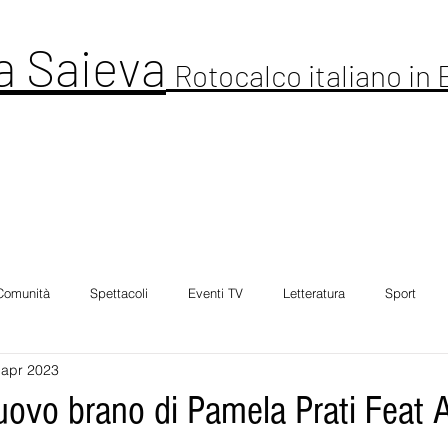
a Saieva
Rotocalco italiano in
ltura
Cronaca
Comunitá
Spettacolo
Foto Galleria
Intervi
Comunità
Spettacoli
Eventi TV
Letteratura
Sport
 apr 2023
nuovo brano di Pamela Prati Feat 