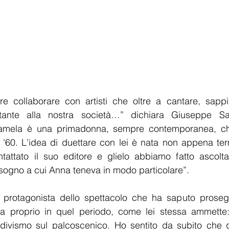
 collaborare con artisti che oltre a cantare, sappi
tante alla nostra società…” dichiara Giuseppe San
amela è una primadonna, sempre contemporanea, che
 '60. L'idea di duettare con lei è nata non appena term
attato il suo editore e glielo abbiamo fatto ascolta
o sogno a cui Anna teneva in modo particolare”.
protagonista dello spettacolo che ha saputo prosegui
ta proprio in quel periodo, come lei stessa ammette
il divismo sul palcoscenico. Ho sentito da subito che 