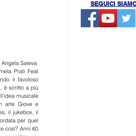
SEGUICI SIAM
 Angela Saieva. 
ela Prati Feat 
do il favoloso 
è scritto a più 
'idea musicale 
n arte Giove e 
 il jukebox, il 
ordata per quel 
e così? Anni 60 