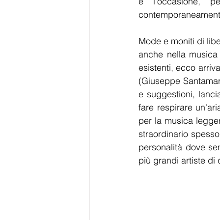
è l'occasione, p
contemporaneamente,
Mode e moniti di lib
anche nella musica 
esistenti, ecco arriv
(Giuseppe Santamari
e suggestioni, lanci
fare respirare un'ari
per la musica leggera
straordinario spess
personalità dove se
più grandi artiste di 