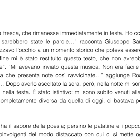
 fresca, che rimanesse immediatamente in testa. Ho com
 sarebbero state le parole…” racconta Giuseppe Sa
izzavo l'occhio a un momento storico che poteva essere
 fine mi è stato restituito questo testo, che non avreb
e”. “Mi avevano inviato questa musica. Non era facile
a che presenta note così ravvicinate…” aggiunge Rosa
“…Dopo averlo ascoltato la sera, però, nella notte mi son
nella testa. È stato istintivo: mi sono subito venuti all
 completamente diversa da quella di oggi: ci bastava p
 ha il sapore della poesia; persino le patatine e i popco
oinvolgenti del modo distaccato con cui ci si mette og