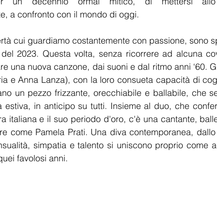
er un decennio ormai mitico, di mettersi allo
 a confronto con il mondo di oggi.
ertà cui guardiamo costantemente con passione, sono sp
del 2023. Questa volta, senza ricorrere ad alcuna cove
are una nuova canzone, dai suoni e dal ritmo anni ‘60. G
a e Anna Lanza), con la loro consueta capacità di cogl
ano un pezzo frizzante, orecchiabile e ballabile, che s
a estiva, in anticipo su tutti. Insieme al duo, che conf
 italiana e il suo periodo d'oro, c'è una cantante, baller
ore come Pamela Prati. Una diva contemporanea, dallo 
nsualità, simpatia e talento si uniscono proprio come 
quei favolosi anni.