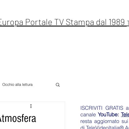
 Europa Portale TV Stampa dal 1989
ste Live
Letteratura
Sport
Altro
Occhio alla lettura
ISCRIVITI GRATIS
an
canale
YouTube:
Tel
Atmosfera
resta aggiornato sui 
di
TeleVideoItalia® 