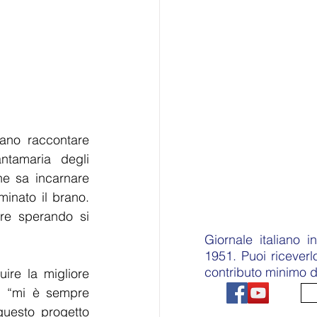
ano raccontare 
tamaria degli 
 sa incarnare 
inato il brano. 
re sperando si 
Giornale italiano 
1951. Puoi ricever
contributo minimo d
re la migliore 
: “mi è sempre 
questo progetto 