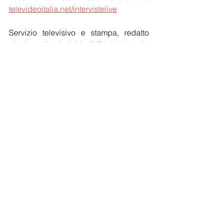
televideoitalia.net/intervistelive
Servizio televisivo e stampa, redatto 
dagli studi televisivi di 
TeleVideoItalia 
Angela Saieva
 in collaborazione con la 
SDA FotoVideo Production
, 
Channel-
TV TeleVideoItalia.de
, 
Corriere d'Italia
, 
AISE
, SINE - © by 
TeleVideoItalia.net
 - 
Tutti diritti riservati.
Cultura
Eventi TV
Notizie
Mostra tutti
Post recenti