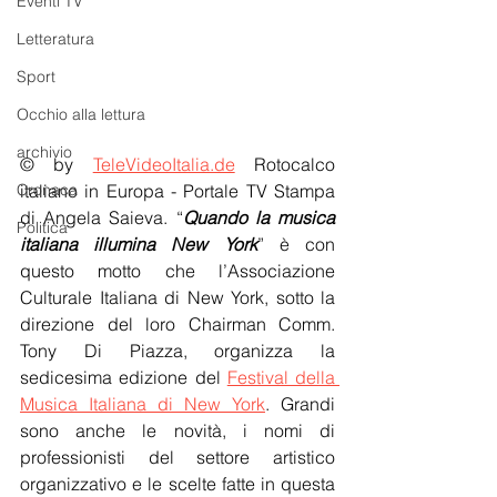
Eventi TV
Letteratura
Sport
Occhio alla lettura
archivio
© by 
TeleVideoItalia.de
 Rotocalco 
italiano in Europa - Portale TV Stampa 
Cronaca
di Angela Saieva. “
Quando la musica 
Politica
italiana illumina New York
” è con 
questo motto che l’Associazione 
Culturale Italiana di New York, sotto la 
direzione del loro Chairman Comm. 
Tony Di Piazza, organizza la 
sedicesima edizione del 
Festival della 
Musica Italiana di New York
. Grandi 
sono anche le novità, i nomi di 
professionisti del settore artistico 
organizzativo e le scelte fatte in questa 