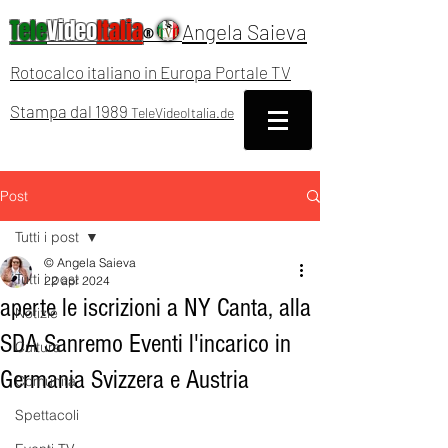
Tele
Video
Italia
Angela Saieva
®
Rotocalco italiano in Europa Portale TV
Stampa dal 1989
TeleVideoItalia.de
Post
Tutti i post
© Angela Saieva
Tutti i post
22 apr 2024
aperte le iscrizioni a NY Canta, alla
Notizie
SDA Sanremo Eventi l'incarico in
Cultura
Germania Svizzera e Austria
Comunità
Spettacoli