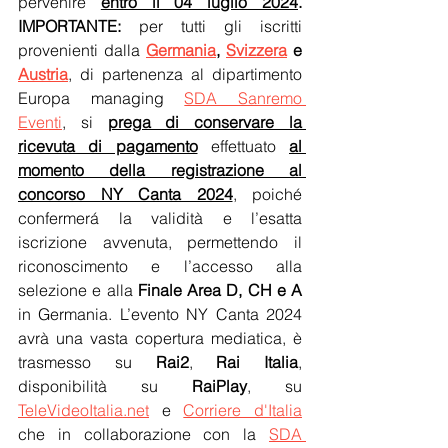
pervenire 
entro il 04 luglio 2024
. 
IMPORTANTE:
 per tutti gli iscritti 
provenienti dalla 
Germania
, 
Svizzera
 e 
Austria
, di partenenza al dipartimento 
Europa managing 
SDA Sanremo 
Eventi
, si 
prega di conservare la 
ricevuta di pagamento
 effettuato 
al 
momento della registrazione al 
concorso NY Canta 2024
, poiché 
confermerá la validità e l’esatta 
iscrizione avvenuta, permettendo il 
riconoscimento e l’accesso alla 
selezione e alla 
Finale Area D, CH e A
in Germania. L’evento NY Canta 2024 
avrà una vasta copertura mediatica, è 
trasmesso su 
Rai2
, 
Rai Italia
, 
disponibilità su 
RaiPlay
, su 
TeleVideoItalia.net
 e 
Corriere d'Italia
che in collaborazione con la 
SDA 