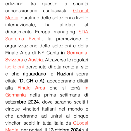
edizione, tra queste: la società 
concessionaria esclusivista 
GLocal 
Media
, curatrice delle selezioni a livello 
internazionale, ha affidato al 
dipartimento Europa managing 
SDA 
Sanremo Eventi
, la promozione e 
organizzazione delle selezioni e della 
Finale Area di NY Canta 
in 
Germania
, 
Svizzera
 e 
Austria
. Attraverso le regolari 
iscrizioni
pervenute direttamente al sito 
e 
che riguardano le Nazioni
 sopra 
citate (
D, CH e A)
, accederanno difatti 
alla 
Finale Area
 che si terrà 
in 
Germania
 nella prima settimana 
di 
settembre 2024
, dove saranno scelti i 
cinque vincitori italiani nel mondo e 
che andranno ad unirsi ai cinque 
vincitori scelti in tutta Italia da 
GLocal 
Media
, per portarli il 
13 ottobre 2024
 sul 