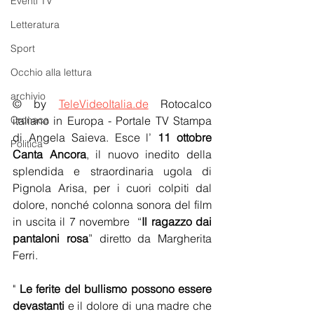
Eventi TV
Letteratura
Sport
Occhio alla lettura
archivio
© by 
TeleVideoItalia.de
 Rotocalco 
Cronaca
italiano in Europa - Portale TV Stampa 
di Angela Saieva. Esce l’ 
11 ottobre 
Politica
Canta Ancora
, il nuovo inedito della 
splendida e straordinaria ugola di 
Pignola Arisa, per i cuori colpiti dal 
dolore, nonché colonna sonora del film 
in uscita il 7 novembre  “
Il ragazzo dai 
pantaloni rosa
” diretto da Margherita 
Ferri.
" 
Le ferite del bullismo possono essere 
devastanti
 e il dolore di una madre che 