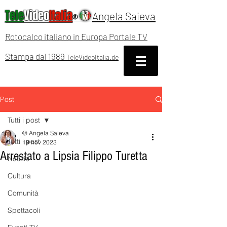
Tele
Video
Italia
Angela Saieva
®
Rotocalco italiano in Europa Portale TV
Stampa dal 1989
TeleVideoItalia.de
Post
Tutti i post
© Angela Saieva
Tutti i post
19 nov 2023
Arrestato a Lipsia Filippo Turetta
Notizie
Cultura
Comunità
Spettacoli