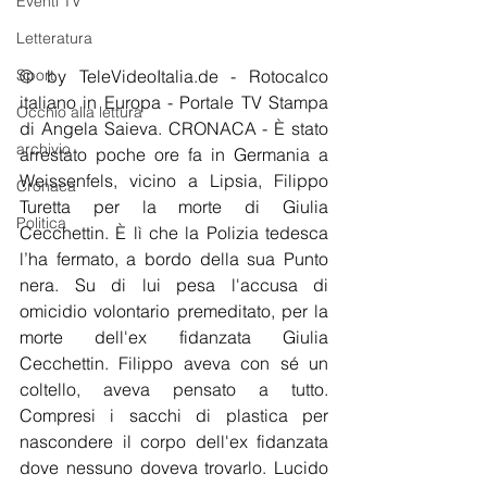
Eventi TV
Letteratura
Sport
© by TeleVideoItalia.de - Rotocalco 
italiano in Europa - Portale TV Stampa 
Occhio alla lettura
di Angela Saieva. CRONACA - È stato 
archivio
arrestato poche ore fa in Germania a 
Weissenfels, vicino a Lipsia, Filippo 
Cronaca
Turetta per la morte di Giulia 
Politica
Cecchettin. È lì che la Polizia tedesca 
l’ha fermato, a bordo della sua Punto 
nera. Su di lui pesa l'accusa di 
omicidio volontario premeditato, per la 
morte dell'ex fidanzata Giulia 
Cecchettin. Filippo aveva con sé un 
coltello, aveva pensato a tutto. 
Compresi i sacchi di plastica per 
nascondere il corpo dell'ex fidanzata 
dove nessuno doveva trovarlo. Lucido 