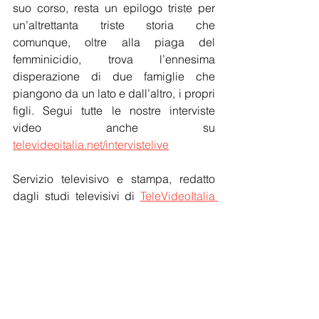
suo corso, resta un epilogo triste per 
un’altrettanta triste storia che 
comunque, oltre alla piaga del 
femminicidio, trova l’ennesima 
disperazione di due famiglie che 
piangono da un lato e dall’altro, i propri 
figli. Segui tutte le nostre interviste 
video anche su 
televideoitalia.net/intervistelive
Servizio televisivo e stampa, redatto 
dagli studi televisivi di 
TeleVideoItalia 
Angela Saieva
 in collaborazione con la 
SDA FotoVideo Production
, 
Channel-
TV TeleVideoItalia.de
, 
Corriere d'Italia
, 
AISE
, SINE - © by 
TeleVideoItalia.net
 - 
Tutti diritti riservati.
Notizie
Cronaca