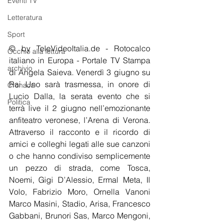
Eventi TV
Letteratura
Sport
© by TeleVideoItalia.de - Rotocalco 
Occhio alla lettura
italiano in Europa - Portale TV Stampa 
archivio
di Angela Saieva. Venerdì 3 giugno su 
Rai Uno sarà trasmessa, in onore di 
Cronaca
Lucio Dalla, la serata evento che si 
Politica
terrà live il 2 giugno nell’emozionante 
anfiteatro veronese, l’Arena di Verona. 
Attraverso il racconto e il ricordo di 
amici e colleghi legati alle sue canzoni 
o che hanno condiviso semplicemente 
un pezzo di strada, come Tosca, 
Noemi, Gigi D’Alessio, Ermal Meta, Il 
Volo, Fabrizio Moro, Ornella Vanoni 
Marco Masini, Stadio, Arisa, Francesco 
Gabbani, Brunori Sas, Marco Mengoni, 