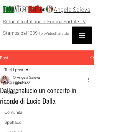
Tele
Video
Italia
Angela Saieva
®
Rotocalco italiano in Europa Portale TV
Stampa dal 1989
TeleVideoItalia.de
Post
Tutti i post
© Angela Saieva
Tutti i post
1 giu 2022
Dallarenalucio un concerto in
Notizie
ricordo di Lucio Dalla
Cultura
Comunità
Spettacoli