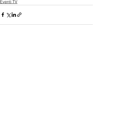
Eventi TV
Mostra tutti
Post recenti