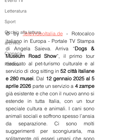
Eventi TV
Letteratura
Sport
Occhio alla lettura
© by 
TeleVideoItalia.de
 - Rotocalco 
italiano in Europa - Portale TV Stampa 
archivio
di Angela Saieva. Arriva “
Dogs & 
Cronaca
Museum Road Show
”, il primo tour 
dedicato al pet-turismo culturale e al 
Politica
servizio di dog sitting in
 52 città italiane 
e 280 musei
. Dal 
12 gennaio 2025 al 5 
aprile 2026
 parte un servizio a 
4 zampe
già esistente e che con il nuovo anno si 
estende in tutta Italia, con un tour 
speciale cultura e animali. I cani sono 
animali sociali e soffrono spesso l’ansia 
da separazione. Ci sono molti 
suggerimenti per scongiurarla, ma 
solitamente gli esseri umani che sono 