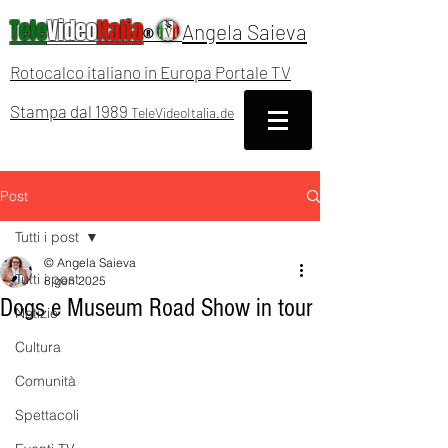
Tele
Video
Italia
Angela Saieva
®
Rotocalco italiano in Europa Portale TV
Stampa dal 1989
TeleVideoItalia.de
Post
Tutti i post
© Angela Saieva
Tutti i post
8 gen 2025
Dogs e Museum Road Show in tour
Notizie
Cultura
Comunità
Spettacoli