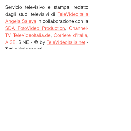
Servizio televisivo e stampa, redatto 
dagli studi televisivi di 
TeleVideoItalia 
Angela Saieva
 in collaborazione con la 
SDA FotoVideo Production
, 
Channel-
TV TeleVideoItalia.de
, 
Corriere d'Italia
, 
AISE
, SINE - © by 
TeleVideoItalia.net
 - 
Tutti diritti riservati
Cultura
Notizie
Mostra tutti
Post recenti