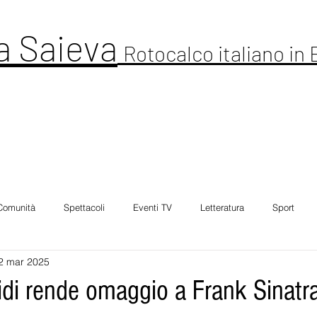
a Saieva
Rotocalco italiano in
ltura
Cronaca
Comunitá
Spettacolo
Foto Galleria
Intervi
Comunità
Spettacoli
Eventi TV
Letteratura
Sport
2 mar 2025
idi rende omaggio a Frank Sinatr