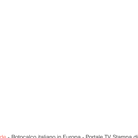
.de
 - Rotocalco italiano in Europa - Portale TV Stampa di