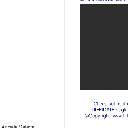
Clicca sul nost
DIFFIDATE
dagli 
©Copyright
www.te
 Angela Saieva. 