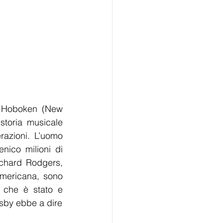
 Hoboken (New 
toria musicale 
azioni. L’uomo 
nico milioni di 
chard Rodgers, 
mericana, sono 
, che è stato e 
rsby ebbe a dire