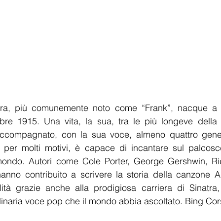
atra, più comunemente noto come “Frank”, nacque a
bre 1915. Una vita, la sua, tra le più longeve della s
ccompagnato, con la sua voce, almeno quattro gener
o per molti motivi, è capace di incantare sul palcosce
 mondo. Autori come Cole Porter, George Gershwin, Ri
no contribuito a scrivere la storia della canzone A
alità grazie anche alla prodigiosa carriera di Sinatra
rdinaria voce pop che il mondo abbia ascoltato. Bing Co