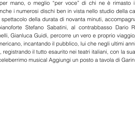
a, per mano, o meglio “per voce” di chi ne è rimasto i
che i numerosi dischi ben in vista nello studio della cas
spettacolo della durata di novanta minuti, accompagnat
 pianoforte Stefano Sabatini, al contrabbasso Dario Ro
lli, Gianluca Guidi, percorre un vero e proprio viaggio/
ericano, incantando il pubblico, lui che negli ultimi ann
, registrando il tutto esaurito nei teatri italiani, con la su
 celeberrimo musical Aggiungi un posto a tavola di Garin