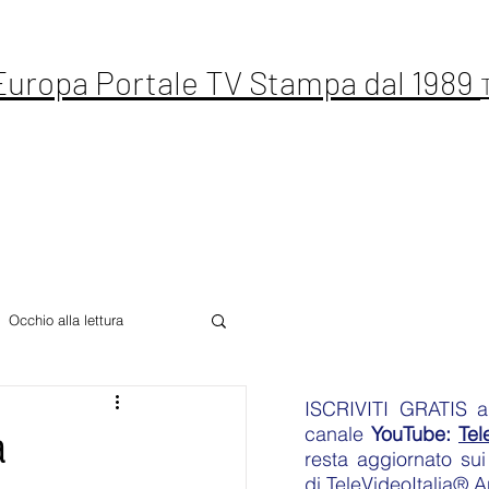
 Europa Portale TV Stampa dal 1989
ste Live
Letteratura
Sport
Altro
Occhio alla lettura
ISCRIVITI GRATIS
an
canale
YouTube:
Tel
a
resta aggiornato sui 
di
TeleVideoItalia® 