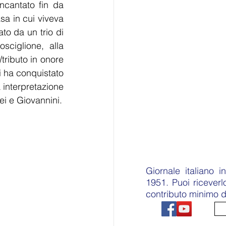
ncantato fin da 
a in cui viveva 
o da un trio di 
sciglione, alla 
tributo in onore 
i ha conquistato 
a interpretazione 
ei e Giovannini.
Giornale italiano 
1951. Puoi ricever
contributo minimo d