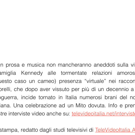
in prosa e musica non mancheranno aneddoti sulla vita
amiglia Kennedy alle tormentate relazioni amorose
uesto caso un cameo) presenza “virtuale” nei raccont
relli, che dopo aver vissuto per più di un decennio a 
guerra, incide tornato in Italia numerosi brani del no
taliana. Una celebrazione ad un Mito dovuta. Info e preno
tre interviste video anche su: 
televideoitalia.net/intervist
stampa, redatto dagli studi televisivi di 
TeleVideoItalia 