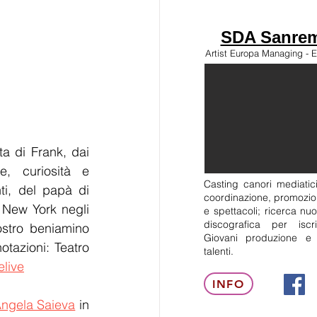
SDA Sanrem
Artist Europa Managing - E
 di Frank, dai 
, curiosità e 
Casting canori mediatici
i, del papà di 
coordinazione, promozion
New York negli 
e spettacoli; ricerca nuo
discografica per isc
stro beniamino 
Giovani produzione e
tazioni: Teatro 
talenti.
elive
INFO
Angela Saieva
 in 