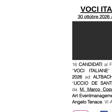
VOCI IT
30 ottobre 2026
16
CANDIDATI
al F
“
VOCI ITALIANE
”
2026
ad
ALTBAC
“
UCCIO DE SANT
da
M. Marco Cop
Art Eventmanagem
Angelo Tenace
. VI