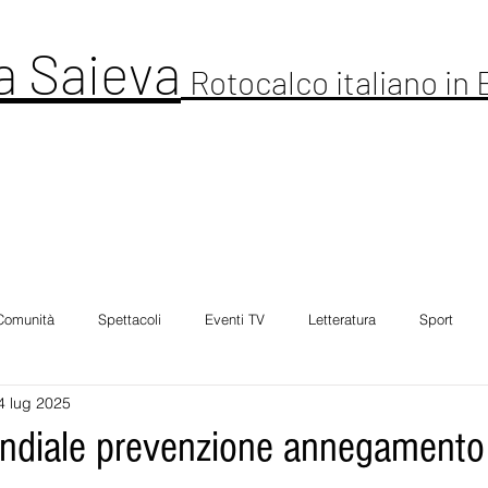
a Saieva
Rotocalco italiano in
ltura
Cronaca
Comunitá
Spettacolo
Foto Galleria
Intervi
Comunità
Spettacoli
Eventi TV
Letteratura
Sport
4 lug 2025
ndiale prevenzione annegamento