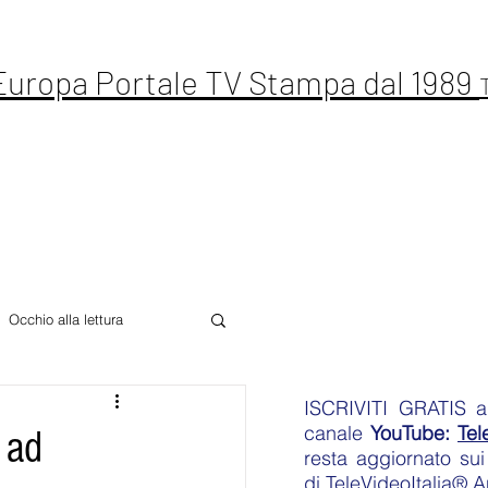
 Europa Portale TV Stampa dal 1989
ste Live
Letteratura
Sport
Altro
Occhio alla lettura
ISCRIVITI GRATIS
an
canale
YouTube:
Tel
 ad
resta aggiornato sui 
di
TeleVideoItalia® 