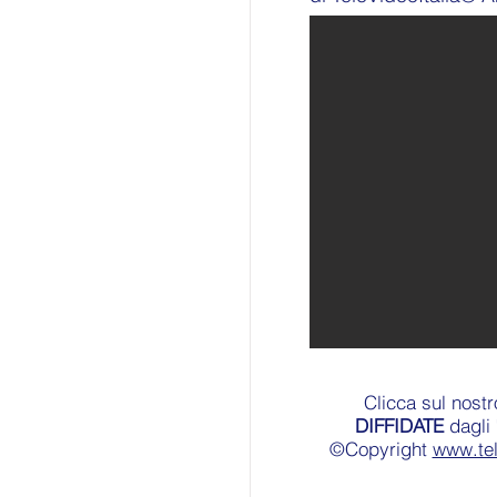
Clicca sul nost
DIFFIDATE
dagli 
©Copyright
www.te