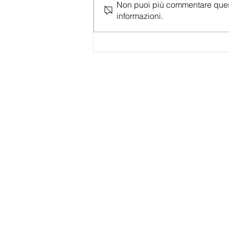
Non puoi più commentare questo 
informazioni.
Rio Dreams estate da Mattioli a Enzo
Salvi a Michele Zarrillo