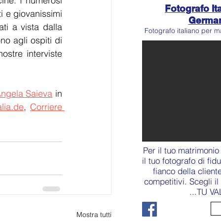
cine. I numerosi 
Fotografo Ita
 e giovanissimi 
Germa
i a vista dalla 
Fotografo italiano per m
o agli ospiti di 
ostre interviste 
Angela Saieva
 in 
lia.de
, 
Corriere 
Per il tuo matrimonio
il tuo fotografo di fid
fianco della client
competitivi. Scegli i
...TU VA
Mostra tutti