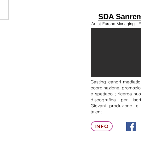
SDA Sanrem
e Kolors a Ditonellapiaga
Artist Europa Managing - E
na Effetto Venezia
Casting canori mediatici
coordinazione, promozion
e spettacoli; ricerca nuo
discografica per isc
Giovani produzione e
talenti.
INFO