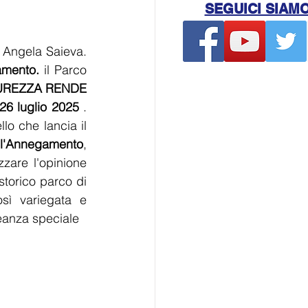
SEGUICI SIAM
 Angela Saieva. 
amento.
 il Parco 
UREZZA RENDE 
26 luglio 2025
 . 
o che lancia il 
ell'Annegamento
, 
zare l'opinione 
torico parco di 
ì variegata e 
leanza speciale