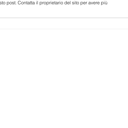
post. Contatta il proprietario del sito per avere più
sedici giovani voci in diretta tv a Junior
dai Th
Eurovision Song Contest a Malta
rasseg