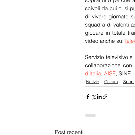
soprattutto perché al
scivoli da cui ci si
di vivere giornate s
squadra di valenti as
giocare in totale tra
video anche su: 
tele
Servizio televisivo e 
collaborazione con 
d'Italia
, 
AISE
, SINE -
Notizie
Cultura
Sport
Post recenti