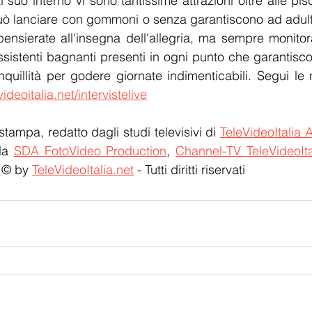
 suo interno vi sono tantissime attrazioni oltre alle pis
 può lanciare con gommoni o senza garantiscono ad adulti
pensierate all'insegna dell'allegria, ma sempre monitorat
sistenti bagnanti presenti in ogni punto che garantiscon
nquillità per godere giornate indimenticabili. Segui le n
videoitalia.net/intervistelive
stampa, redatto dagli studi televisivi di 
TeleVideoItalia 
la 
SDA FotoVideo Production
, 
Channel-TV TeleVideoIta
 © by 
TeleVideoItalia.net
 - Tutti diritti riservati