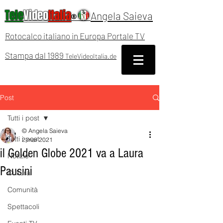
Tele
Video
Italia
Angela Saieva
®
Rotocalco italiano in Europa Portale TV
Stampa dal 1989
TeleVideoItalia.de
Post
Tutti i post
© Angela Saieva
Tutti i post
2 mar 2021
il Golden Globe 2021 va a Laura
Notizie
Pausini
Cultura
Comunità
Spettacoli