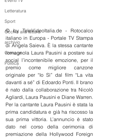
Eventi TV
Letteratura
Sport
© by TeleVideoItalia.de - Rotocalco 
Occhio alla lettura
italiano in Europa - Portale TV Stampa 
archivio
di Angela Saieva. È la stessa cantante 
romagnola Laura Pausini a postare sui 
Cronaca
social l’incontenibile emozione, per il 
Politica
premio come migliore canzone 
originale per “Io Sì” dal film “La vita 
davanti a sé” di Edoardo Ponti. Il brano 
é nato dalla collaborazione tra Nicolò 
Agliardi, Laura Pausini e Diane Warren. 
Per la cantante Laura Pausini è stata la 
prima candidatura e già ha riscosso la 
sua prima vittoria. L’annuncio è stato 
dato nel corso della cerimonia di 
premiazione della Hollywood Foreign 