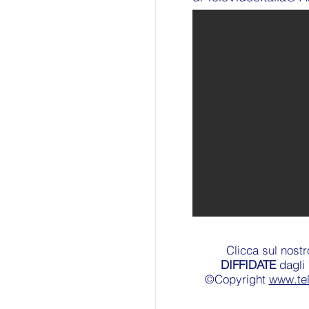
Clicca sul nost
DIFFIDATE
dagli 
©Copyright
www.te