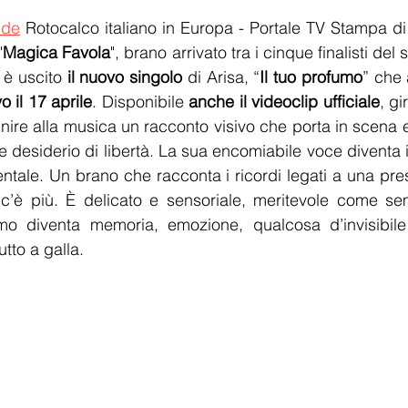
.de
 Rotocalco italiano in Europa - Portale TV Stampa di
"
Magica Favola
", brano arrivato tra i cinque finalisti del
 è uscito 
il nuovo singolo
 di Arisa, “
Il tuo profumo
” che 
vo il 17 aprile
. Disponibile 
anche il videoclip ufficiale
, gi
unire alla musica un racconto visivo che porta in scena e
desiderio di libertà. La sua encomiabile voce diventa il
entale. Un brano che racconta i ricordi legati a una pre
’è più. È delicato e sensoriale, meritevole come se
umo diventa memoria, emozione, qualcosa d’invisibile 
utto a galla.