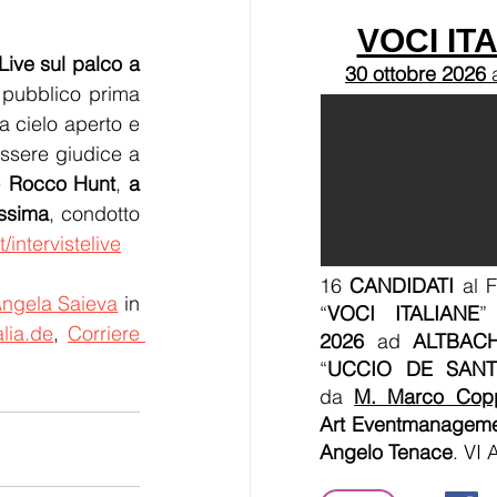
VOCI IT
Live sul palco a 
30 ottobre 2026
 pubblico prima 
a cielo aperto e 
essere giudice a 
 
Rocco Hunt
, 
a 
ssima
, condotto 
t/intervistelive
16
CANDIDATI
al F
Angela Saieva
 in 
“
VOCI ITALIANE
”
lia.de
, 
Corriere 
2026
ad
ALTBAC
“
UCCIO DE SANT
da
M. Marco Cop
Art Eventmanagem
Angelo Tenace
. VI