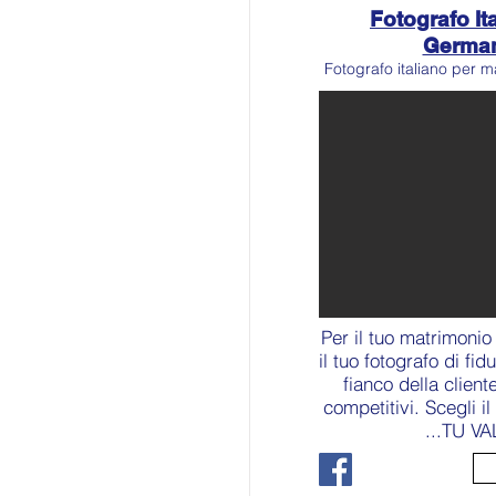
Fotografo Ita
Germa
Fotografo italiano per m
Per il tuo matrimonio
il tuo fotografo di fid
fianco della client
competitivi. Scegli i
...TU VA