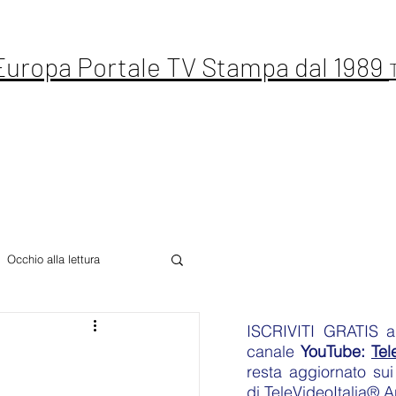
 Europa Portale TV Stampa dal 1989
ste Live
Letteratura
Sport
Altro
Occhio alla lettura
ISCRIVITI GRATIS
an
canale
YouTube:
Tel
resta aggiornato sui 
di
TeleVideoItalia® 