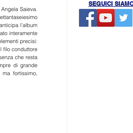
SEGUICI SIAM
 Angela Saieva. 
 settantaseiesimo 
anticipa l’album 
rato interamente 
lementi precisi: 
 filo conduttore 
senza che resta 
mpre di grande 
ma fortissimo, 