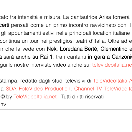
cato tra intensità e misura. La cantautrice Arisa tornerà 
erti
 pensati come un primo incontro ravvicinato con il
gli appuntamenti estivi nelle principali location italiane 
ontinua un tour nei prestigiosi teatri d'Italia. Oltre ad 
on che la vede con 
Nek, Loredana Bertè, Clementino
 e
a
 sarà anche 
su Rai 1
, tra i cantanti 
in gara a Canzoni
gui le nostre interviste video anche su: 
televideoitalia.ne
stampa, redatto dagli studi televisivi di 
TeleVideoItalia 
la 
SDA FotoVideo Production
, 
Channel-TV TeleVideoIta
 © by 
TeleVideoItalia.net
 - Tutti diritti riservati
i TV