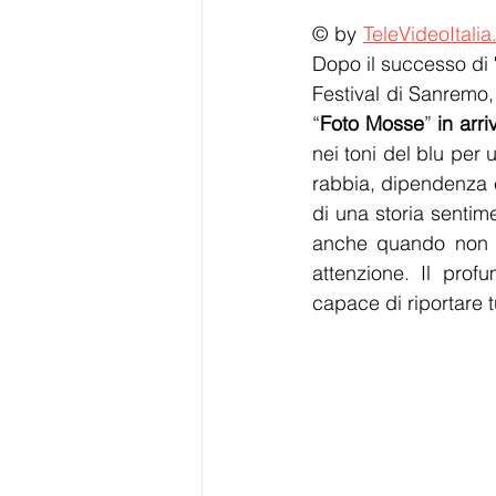
© by 
TeleVideoItalia
Dopo il successo di 
Festival di Sanremo,
“
Foto Mosse
”
 in arri
nei toni del blu per 
rabbia, dipendenza e 
di una storia sentim
anche quando non c
attenzione. Il prof
capace di riportare t