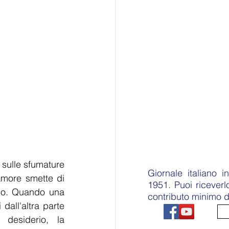
sulle sfumature 
Giornale italiano 
amore smette di 
1951. Puoi ricever
no. Quando una 
contributo minimo d
all'altra parte 
desiderio, la 