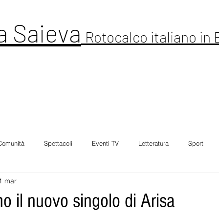
a Saieva
Rotocalco italiano in
ltura
Cronaca
Comunitá
Spettacolo
Foto Galleria
Intervi
Comunità
Spettacoli
Eventi TV
Letteratura
Sport
1 mar
mo il nuovo singolo di Arisa