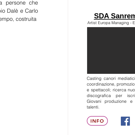
ma persone che 
bio Dalè e Carlo 
SDA Sanrem
tempo, costruita
Artist Europa Managing - E
Casting canori mediatici
coordinazione, promozion
e spettacoli; ricerca nuo
discografica per isc
Giovani produzione e
talenti.
INFO