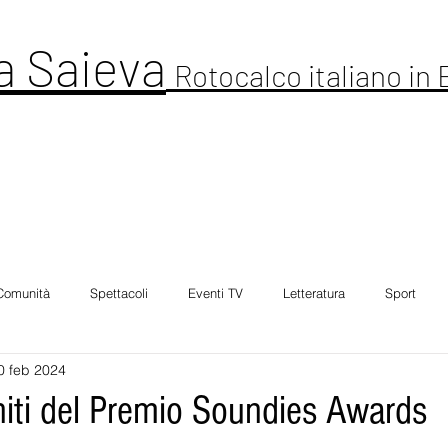
a Saieva
Rotocalco italiano in
ltura
Cronaca
Comunitá
Spettacolo
Foto Galleria
Intervi
Comunità
Spettacoli
Eventi TV
Letteratura
Sport
0 feb 2024
gniti del Premio Soundies Awards