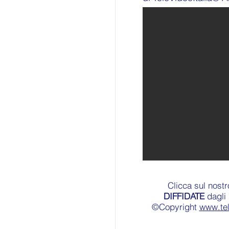
Clicca sul nost
DIFFIDATE
dagli 
©Copyright
www.te