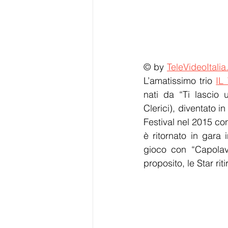
© by 
TeleVideoItalia
L’amatissimo trio 
IL
nati da “Ti lascio 
Clerici), diventato 
Festival nel 2015 co
è ritornato in gara
gioco con “Capolavo
proposito, le Star r