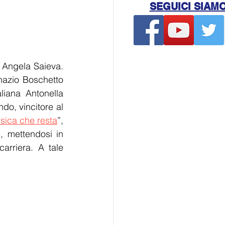
SEGUICI SIAM
 Angela Saieva. 
azio Boschetto 
iana Antonella 
o, vincitore al 
sica che resta
”, 
 mettendosi in 
arriera. A tale 