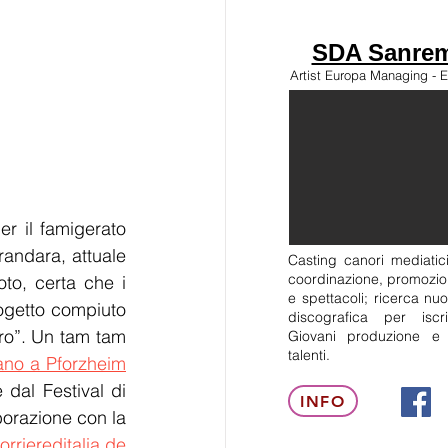
SDA Sanrem
Artist Europa Managing - E
 il famigerato 
andara, attuale 
Casting canori mediatici
coordinazione, promozion
to, certa che i 
e spettacoli; ricerca nuo
ogetto compiuto 
discografica per isc
ro”. Un tam tam 
Giovani produzione e
talenti.
tano a Pforzheim
 dal Festival di 
INFO
borazione con la 
orriereditalia.de