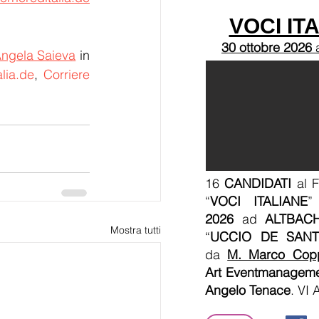
VOCI IT
30 ottobre 2026
Angela Saieva
 in 
lia.de
, 
Corriere 
16
CANDIDATI
al F
“
VOCI ITALIANE
”
2026
ad
ALTBAC
Mostra tutti
“
UCCIO DE SANT
da
M. Marco Cop
Art Eventmanagem
Angelo Tenace
. VI