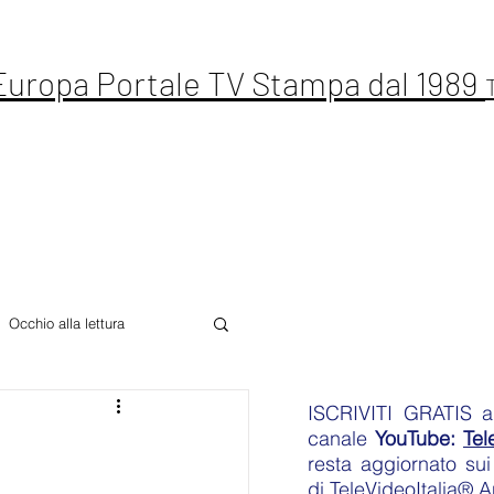
 Europa Portale TV Stampa dal 1989
ste Live
Letteratura
Sport
Altro
Occhio alla lettura
ISCRIVITI GRATIS
an
canale
YouTube:
Tel
resta aggiornato sui 
di
TeleVideoItalia® 