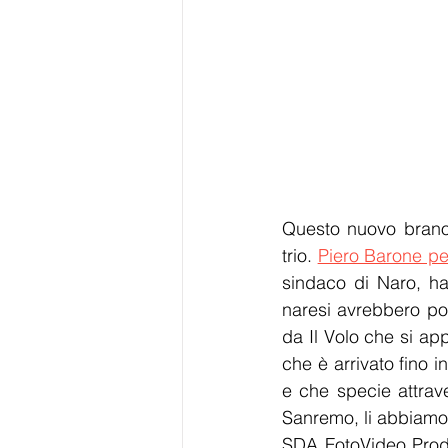
Questo nuovo brano 
trio. 
Piero Barone per
sindaco di Naro, ha 
naresi avrebbero pot
da Il Volo che si a
che è arrivato fino 
e che specie attrave
Sanremo, li abbiamo i
SDA FotoVideo Product