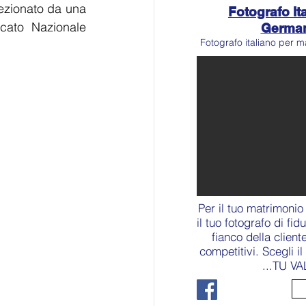
ezionato da una 
Fotografo Ita
cato Nazionale 
Germa
Fotografo italiano per m
Per il tuo matrimonio
il tuo fotografo di fid
fianco della client
competitivi. Scegli i
...TU VA