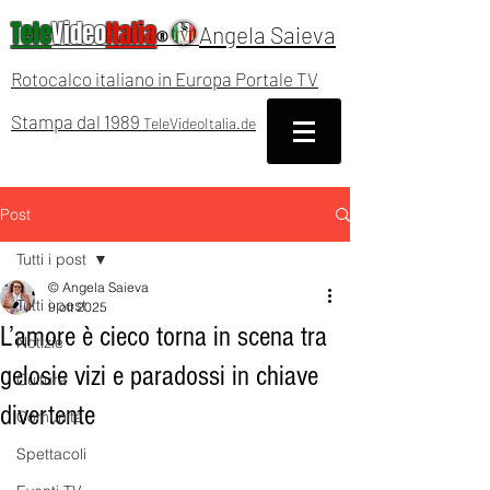
Tele
Video
Italia
Angela Saieva
®
Rotocalco italiano in Europa Portale TV
Stampa dal 1989
TeleVideoItalia.de
Post
Tutti i post
© Angela Saieva
Tutti i post
9 ott 2025
L’amore è cieco torna in scena tra
Notizie
gelosie vizi e paradossi in chiave
Cultura
divertente
Comunità
Spettacoli