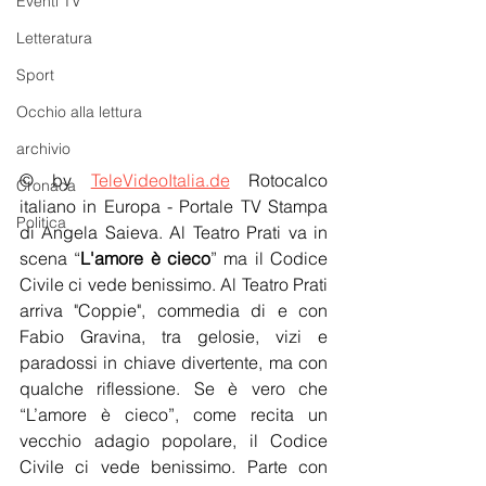
Eventi TV
Letteratura
Sport
Occhio alla lettura
archivio
© by 
TeleVideoItalia.de
 Rotocalco 
Cronaca
italiano in Europa - Portale TV Stampa 
Politica
di Angela Saieva. Al Teatro Prati va in 
scena “
L'amore è cieco
” ma il Codice 
Civile ci vede benissimo. Al Teatro Prati 
arriva "Coppie", commedia di e con 
Fabio Gravina, tra gelosie, vizi e 
paradossi in chiave divertente, ma con 
qualche riflessione. Se è vero che 
“L’amore è cieco”, come recita un 
vecchio adagio popolare, il Codice 
Civile ci vede benissimo. Parte con 