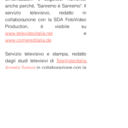
anche perché, "Sanremo é Sanremo". Il 
servizio televisivo, redatto in 
collaborazione con la SDA FotoVideo 
Production, é visibile su 
www.televideoitalia.net
 e 
www.corriereditalia.de
Servizio televisivo e stampa, redatto 
dagli studi televisivi di 
TeleVideoItalia 
Angela Saieva
 in collaborazione con la 
SDA FotoVideo Production
, 
Channel-
TV TeleVideoItalia.de, 
Corriere d'Italia
, 
AISE
, SINE  - © by 
TeleVideoItalia.net
 - 
Tutti diritti riservati.
Notizie
Eventi TV