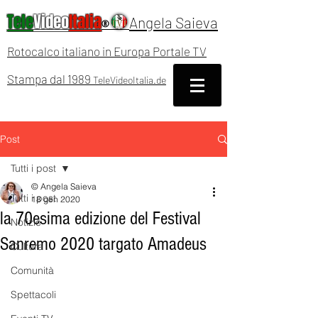
Tele
Video
Italia
Angela Saieva
®
Rotocalco italiano in Europa Portale TV
Stampa dal 1989
TeleVideoItalia.de
Post
Tutti i post
© Angela Saieva
Tutti i post
18 gen 2020
la 70esima edizione del Festival
Notizie
Sanremo 2020 targato Amadeus
Cultura
Comunità
Spettacoli