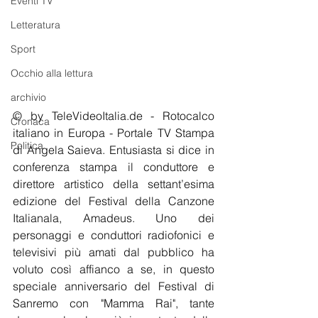
Eventi TV
Letteratura
Sport
Occhio alla lettura
archivio
© by TeleVideoItalia.de - Rotocalco 
Cronaca
italiano in Europa - Portale TV Stampa 
Politica
di Angela Saieva. Entusiasta si dice in 
conferenza stampa il conduttore e 
direttore artistico della settant’esima 
edizione del Festival della Canzone 
Italianala, Amadeus. Uno dei 
personaggi e conduttori radiofonici e 
televisivi più amati dal pubblico ha 
voluto così affianco a se, in questo 
speciale anniversario del Festival di 
Sanremo con "Mamma Rai", tante 