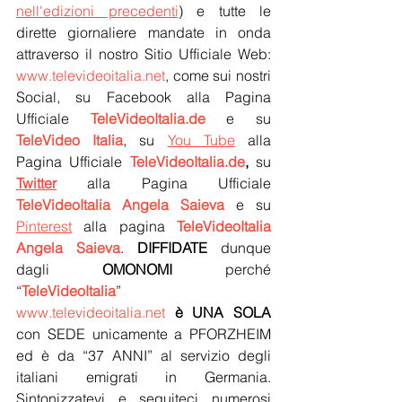
nell'edizioni precedenti
) e tutte le 
dirette giornaliere mandate in onda 
attraverso il nostro Sitio Ufficiale Web: 
www.televideoitalia.net
, come sui nostri 
Social, su Facebook alla Pagina 
Ufficiale 
TeleVideoItalia.de
 e su 
TeleVideo Italia
, su 
You Tube
 alla 
Pagina Ufficiale 
TeleVideoItalia.de
, 
su 
Twitter
 alla Pagina Ufficiale 
TeleVideoItalia Angela Saieva
 e su 
Pintere
st
 alla pagina 
TeleVideoItalia 
Angela Saieva
. 
DIFFIDATE
 dunque 
dagli 
OMONOMI
 perché 
“
TeleVideoItalia
” 
www.televideoitalia.net
è UNA SOLA
con SEDE unicamente a PFORZHEIM 
ed è da “37 ANNI” al servizio degli 
italiani emigrati in Germania. 
Sintonizzatevi e seguiteci numerosi 