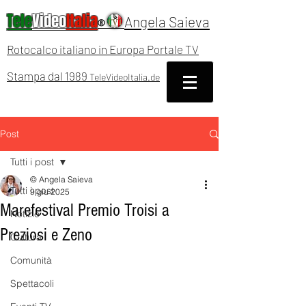
Tele
Video
Italia
Angela Saieva
®
Rotocalco italiano in Europa Portale TV
Stampa dal 1989
TeleVideoItalia.de
Post
Tutti i post
© Angela Saieva
Tutti i post
9 giu 2025
Marefestival Premio Troisi a
Notizie
Preziosi e Zeno
Cultura
Comunità
Spettacoli