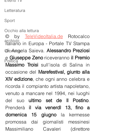
Eventi TV
Letteratura
Sport
Occhio alla lettura
© by 
TeleVideoItalia.de
 Rotocalco 
archivio
italiano in Europa - Portale TV Stampa 
di Angela Saieva. 
Alessandro Preziosi
Cronaca
e 
Giuseppe Zeno
 riceveranno 
il Premio 
Politica
Massimo Troisi
 sull’isola di Salina in 
occasione del 
Marefestival, giunto alla 
XIV edizione
, che ogni anno celebra e 
ricorda il compianto artista napoletano, 
venuto a mancare nel 1994, nei luoghi 
del suo 
ultimo set de Il Postino
. 
Prenderà 
il via venerdì 13, fino a 
domenica 15 giugno
 la kermesse 
promossa dai giornalisti messinesi 
Massimiliano Cavaleri (direttore 