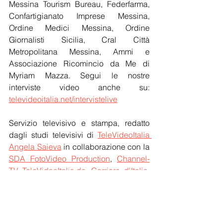
Messina Tourism Bureau, Federfarma, 
Confartigianato Imprese Messina, 
Ordine Medici Messina, Ordine 
Giornalisti Sicilia, Cral Città 
Metropolitana Messina, Ammi e 
Associazione Ricomincio da Me di 
Myriam Mazza. Segui le nostre 
interviste video anche su: 
televideoitalia.net/intervistelive
Servizio televisivo e stampa, redatto 
dagli studi televisivi di 
TeleVideoItalia 
Angela Saieva
 in collaborazione con la 
SDA FotoVideo Production
, 
Channel-
TV TeleVideoItalia.de
, 
Corriere d'Italia
, 
AISE
, SINE - © by 
TeleVideoItalia.net
 - 
Tutti diritti riservati
Notizie
Cultura