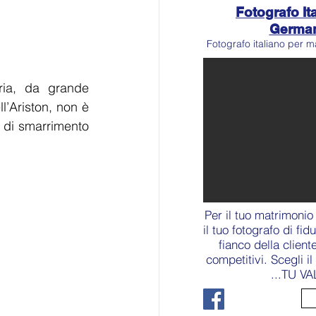
Fotografo Ita
Germa
Fotografo italiano per m
ria, da grande 
l’Ariston, non è 
 di smarrimento 
Per il tuo matrimonio
il tuo fotografo di fid
fianco della client
competitivi. Scegli i
...TU VA