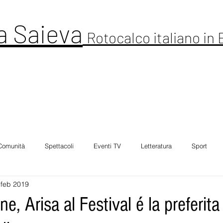
a Saieva
Rotocalco italiano in
ltura
Cronaca
Comunitá
Spettacolo
Foto Galleria
Intervi
Comunità
Spettacoli
Eventi TV
Letteratura
Sport
 feb 2019
e, Arisa al Festival é la preferita