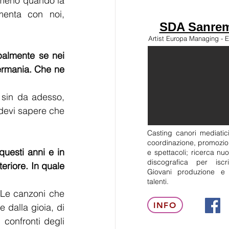
mmeno quando la 
enta con noi, 
SDA Sanrem
Artist Europa Managing - E
palmente se nei 
ermania. Che ne 
sin da adesso, 
 devi sapere che 
Casting canori mediatici
coordinazione, promozion
uesti anni e in 
e spettacoli; ricerca nuo
discografica per isc
eriore. In quale 
Giovani produzione e
talenti.
 Le canzoni che 
INFO
dalla gioia, di 
confronti degli 