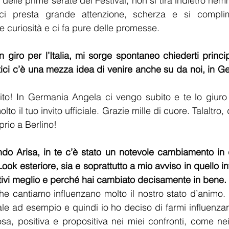
 delle prime serate del Festival, non si tira indietro ne
 ci presta grande attenzione, scherza e si complim
e curiosità e ci fa pure delle promesse. 
n giro per l’Italia, mi sorge spontaneo chiederti princi
tici c’è una mezza idea di venire anche su da noi, in G
to! In Germania Angela ci vengo subito e te lo giuro 
to il tuo invito ufficiale. Grazie mille di cuore. Talaltro,
prio a Berlino! 
do Arisa, in te c’è stato un notevole cambiamento in q
Look esteriore, sia e soprattutto a mio avviso in quello int
ntivi meglio e perché hai cambiato decisamente in bene.
he cantiamo influenzano molto il nostro stato d’animo.
le ad esempio e quindi io ho deciso di farmi influenzare 
a, positiva e propositiva nei miei confronti, come nei 