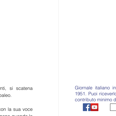
Giornale italiano 
i, si scatena 
1951. Puoi ricever
paleo.
contributo minimo d
con la sua voce 