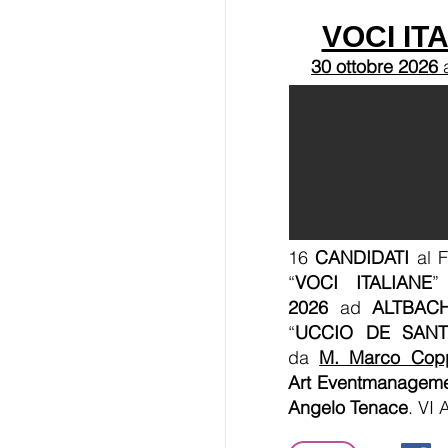
VOCI IT
30 ottobre 2026
16
CANDIDATI
al F
“
VOCI ITALIANE
”
2026
ad
ALTBAC
“
UCCIO DE SANT
da
M. Marco Cop
Art Eventmanagem
Angelo Tenace
. VI