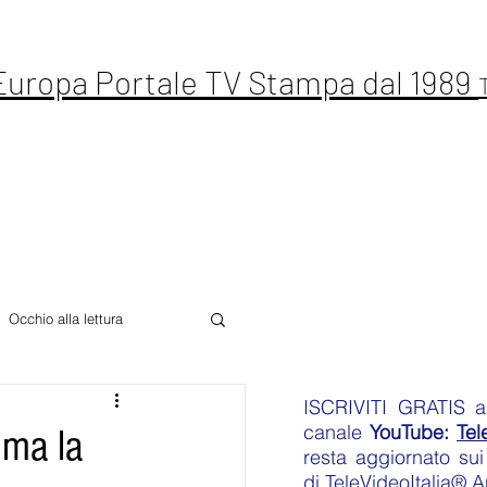
 Europa Portale TV Stampa dal 1989
ste Live
Letteratura
Sport
Altro
Occhio alla lettura
ISCRIVITI GRATIS
an
canale
YouTube:
Tel
 ma la
resta aggiornato sui 
di
TeleVideoItalia® 