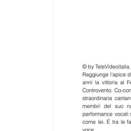
© by TeleVideoItalia
Raggiunge l’apice de
anni la vittoria al
Controvento. Co-cond
straordinaria cantan
membri del suo nuc
performance vocali s
come lei. É tra le f
voce.