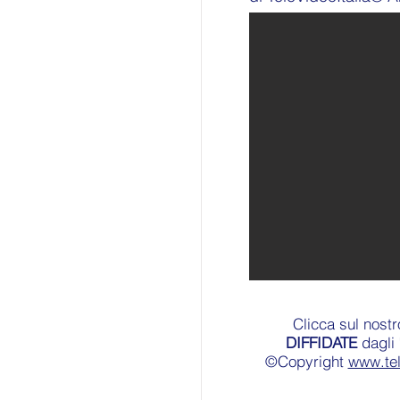
Clicca sul nost
DIFFIDATE
dagli 
©Copyright
www.te