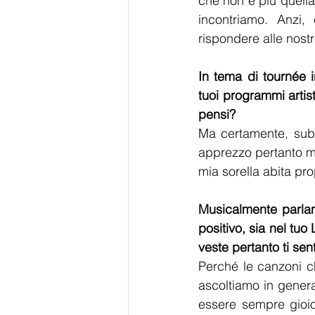
che non è più quella
incontriamo. Anzi,
rispondere alle nostr
In tema di tournée i
tuoi programmi artis
pensi?
Ma certamente, subi
apprezzo pertanto mol
mia sorella abita pro
Musicalmente parlan
positivo, sia nel tuo 
veste pertanto ti se
Perché le canzoni c
ascoltiamo in genera
essere sempre gioios