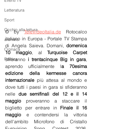
Eventi TV
Letteratura
Sport
Occhio alla lettura
© by 
TeleVideoItalia.de
 Rotocalco 
italiano in Europa - Portale TV Stampa 
archivio
di Angela Saieva. Domani, 
domenica 
Cronaca
10 maggio
, al 
Turquoise Carpet
sfileranno 
i trentacinque Big in gara
, 
Politica
aprendo ufficialmente l
a 70esima 
edizione della kermesse canora 
internazionale
 più attesa al mondo e 
dove tutti i paesi in gara si sfideranno 
nelle 
due semifinali del 12 e il 14 
maggio
 proveranno a staccare il 
biglietto per entrare in 
Finale il 16 
maggio
 e contendersi la vittoria 
dell'ambito Microfono di Cristallo 
Eurovision Song Contest 2026. 