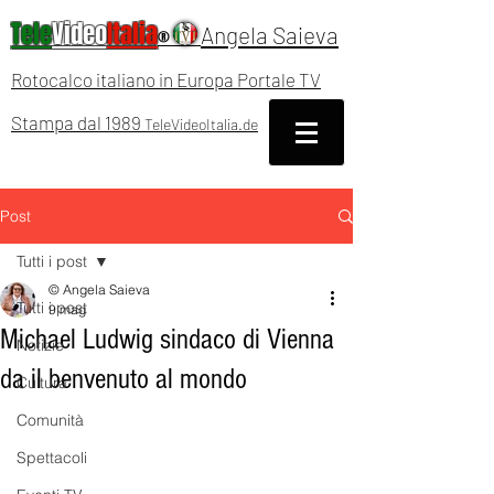
Tele
Video
Italia
Angela Saieva
®
Rotocalco italiano in Europa Portale TV
Stampa dal 1989
TeleVideoItalia.de
Post
Tutti i post
© Angela Saieva
Tutti i post
9 mag
Michael Ludwig sindaco di Vienna
Notizie
da il benvenuto al mondo
Cultura
Comunità
Spettacoli