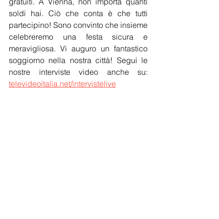
gratuiti. A Vienna, non importa quanti 
soldi hai. Ciò che conta è che tutti 
partecipino! Sono convinto che insieme 
celebreremo una festa sicura e 
meravigliosa. Vi auguro un fantastico 
soggiorno nella nostra città! Segui le 
nostre interviste video anche su: 
televideoitalia.net/intervistelive
Servizio televisivo e stampa, redatto 
dagli studi televisivi di 
TeleVideoItalia 
Angela Saieva
 in collaborazione con la 
SDA FotoVideo Production
, 
Channel-
TV TeleVideoItalia.de
, 
Corriere d'Italia
, 
AISE
, SINE - © by 
TeleVideoItalia.net
 - 
Tutti diritti riservati
Notizie
Cultura
Eventi TV