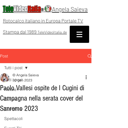
Tele
Video
Italia
Angela Saieva
®
Rotocalco italiano in Europa Portale TV
Stampa dal 1989
TeleVideoItalia.de
Post
Tutti i post
© Angela Saieva
Tutti i post
30 gen 2023
Paolo Vallesi ospite de I Cugini di
Notizie
Campagna nella serata cover del
Cultura
Sanremo 2023
Comunità
Spettacoli