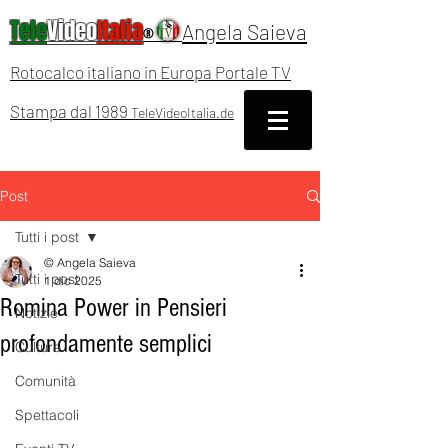
Tele
Video
Italia
Angela Saieva
®
Rotocalco italiano in Europa Portale TV
Stampa dal 1989
TeleVideoItalia.de
Post
Tutti i post
© Angela Saieva
Tutti i post
1 dic 2025
Romina Power in Pensieri
Notizie
profondamente semplici
Cultura
Comunità
Spettacoli