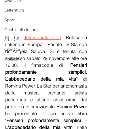
Eventi TV
Letteratura
Sport
Occhio alla lettura
© by 
TeleVideoItalia.de
 Rotocalco 
archivio
italiano in Europa - Portale TV Stampa 
Cronaca
di Angela Saieva. Si è tenuta con 
successo sabato 29 novembre alle ore 
Politica
16:30, il firmacopie di “
Pensieri 
profondamente semplici. 
L’abbecedario della mia vita
” di 
Romina Power. La Star per antonomasia 
della musica, cantante, artista 
poliedrica e attrice amatissima dal 
pubblico internazionale 
Romina Power
ha presentato il suo nuovo libro 
"
Pensieri profondamente semplici - 
L'abbecedario della mia vita
", nella 