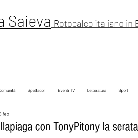
a Saieva
Rotocalco italiano in
ltura
Cronaca
Comunitá
Spettacolo
Foto Galleria
Intervi
Comunità
Spettacoli
Eventi TV
Letteratura
Sport
8 feb
llapiaga con TonyPitony la serata