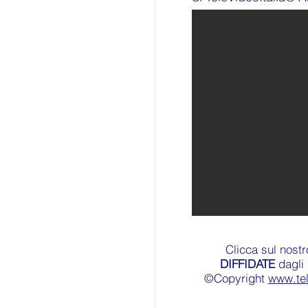
Clicca sul nost
DIFFIDATE
dagli 
©Copyright
www.te