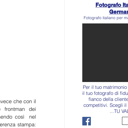
Fotografo Ita
Germa
Fotografo italiano per m
Per il tuo matrimonio
il tuo fotografo di fid
fianco della client
nvece che con il 
competitivi. Scegli i
 frontman dei 
...TU VA
nendo così  nel 
ferenza stampa: 