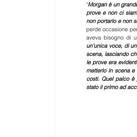
"
Morgan è un grande 
prove e non ci siamo
non portarlo e non s
perde occasione per 
aveva bisogno di u
un’unica voce, di un
scena, lasciando che
le prove era evident
metterlo in scena e v
costi. Quel palco è p
stato il primo ad ac