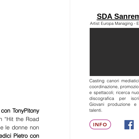
SDA Sanrem
Artist Europa Managing - E
Casting canori mediatici
coordinazione, promozion
e spettacoli; ricerca nuo
discografica per isc
Giovani produzione e
 con TonyPitony
talenti.
n “Hit the Road 
INFO
he le donne non 
edici Pietro con 