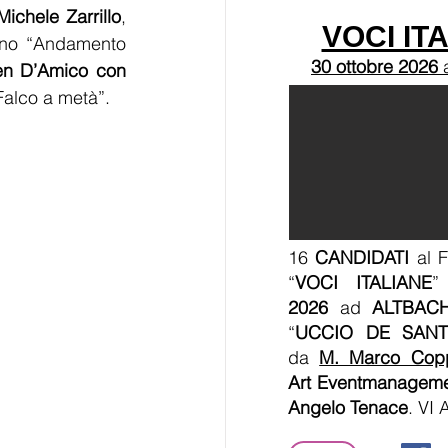
ichele Zarrillo
, 
VOCI IT
ano “Andamento 
30 ottobre 2026
n D’Amico con 
Falco a metà”.
16
CANDIDATI
al F
“
VOCI ITALIANE
”
2026
ad
ALTBAC
“
UCCIO DE SANT
da
M. Marco Cop
Art Eventmanagem
Angelo Tenace
. VI