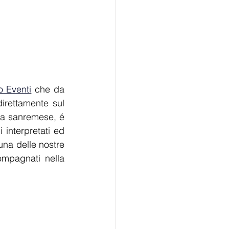
 Eventi
 che da 
rettamente sul 
ra sanremese, é 
interpretati ed 
una delle nostre 
mpagnati nella 