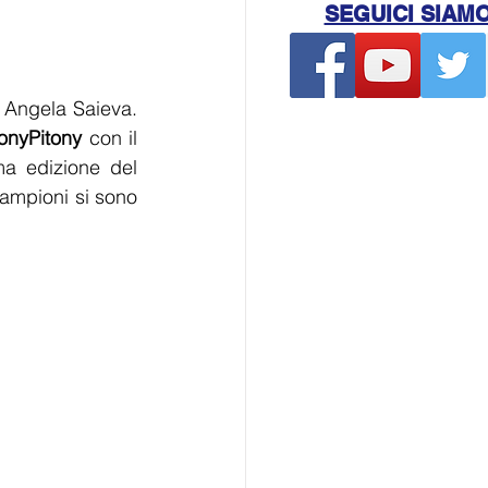
SEGUICI SIAM
 Angela Saieva. 
TonyPitony
 con il 
ma edizione del 
Campioni si sono 