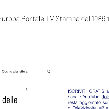
 Europa Portale TV Stampa dal 1989
ste Live
Letteratura
Sport
Altro
Occhio alla lettura
ISCRIVITI GRATIS
an
canale
YouTube:
Tel
 delle
resta aggiornato sui 
di
TeleVideoItalia® 