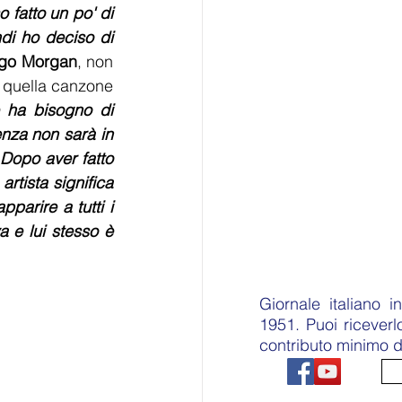
fatto un po' di 
di ho deciso di 
igo Morgan
, non 
 quella canzone 
ha bisogno di 
nza non sarà in 
Dopo aver fatto 
tista significa 
parire a tutti i 
a e lui stesso è 
Giornale italiano 
1951. Puoi ricever
contributo minimo d