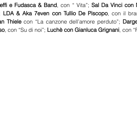
leffi e Fudasca & Band
, con “ Vita”; 
Sal Da Vinci con M
; 
LDA & Aka 7even con Tullio De Piscopo
, con il br
n Thiele
 con “La canzone dell’amore perduto”; 
Darge
so
, con “Su di noi”; 
Luchè con Gianluca Grignani
, con “