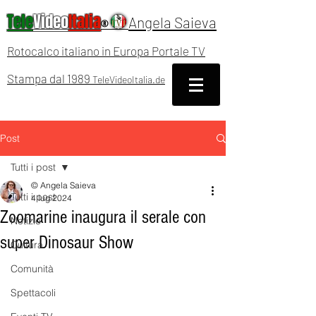
Tele
Video
Italia
Angela Saieva
®
Rotocalco italiano in Europa Portale TV
Stampa dal 1989
TeleVideoItalia.de
Post
Tutti i post
© Angela Saieva
Tutti i post
4 lug 2024
Zoomarine inaugura il serale con
Notizie
super Dinosaur Show
Cultura
Comunità
Spettacoli