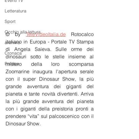
Eventi TV
Letteratura
Sport
Occhio alla lettura
© by 
TeleVideoItalia.de
 Rotocalco 
italiano in Europa - Portale TV Stampa 
archivio
di Angela Saieva. Sulle orme dei 
Cronaca
dinosauri sotto le stelle insieme al 
mistero della loro scomparsa 
Politica
Zoomarine inaugura l'apertura serale 
con il super Dinosaur Show, la più 
grande avventura dei giganti del 
pianeta e tante novità divertenti. Arriva 
la più grande avventura del pianeta 
con i giganti della preistoria pronti a 
prendere “vita” sul palcoscenico con il 
Dinosaur Show.