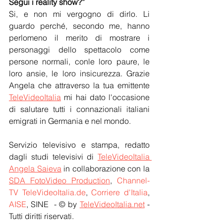
Segui i reality show?”
Si, e non mi vergogno di dirlo. Li 
guardo perché, secondo me, hanno 
perlomeno il merito di mostrare i 
personaggi dello spettacolo come 
persone normali, conle loro paure, le 
loro ansie, le loro insicurezza. Grazie 
Angela che attraverso la tua emittente 
TeleVideoItalia
 mi hai dato l'occasione 
di salutare tutti i connazionali italiani 
emigrati in Germania e nel mondo. 
Servizio televisivo e stampa, redatto 
dagli studi televisivi di 
TeleVideoItalia 
Angela Saieva
 in collaborazione con la 
SDA FotoVideo Production
, 
Channel-
TV TeleVideoItalia.de
, 
Corriere d'Italia
, 
AISE
, SINE  - © by 
TeleVideoItalia.net
 - 
Tutti diritti riservati.