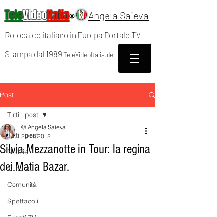
Tele
Video
Italia
Angela Saieva
®
Rotocalco italiano in Europa Portale TV
Stampa dal 1989
TeleVideoItalia.de
Post
Tutti i post
© Angela Saieva
Tutti i post
20 ott 2012
Silvia Mezzanotte in Tour: la regina
Notizie
dei Matia Bazar.
Cultura
Comunità
Spettacoli