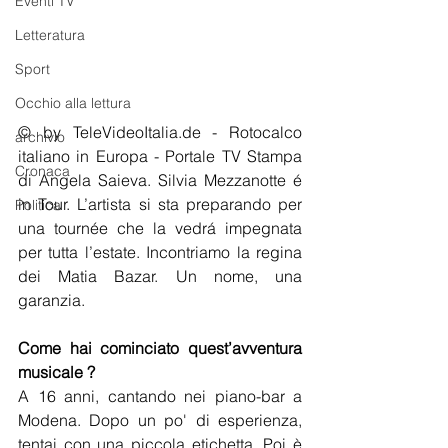
Eventi TV
Letteratura
Sport
Occhio alla lettura
© by TeleVideoItalia.de - Rotocalco 
archivio
italiano in Europa - Portale TV Stampa 
Cronaca
di Angela Saieva. Silvia Mezzanotte é 
in Tour. L’artista si sta preparando per 
Politica
una tournée che la vedrá impegnata 
per tutta l’estate. Incontriamo la regina 
dei Matia Bazar. Un nome, una 
garanzia.
Come hai cominciato quest’avventura 
musicale ? 
A 16 anni, cantando nei piano-bar a 
Modena. Dopo un po' di esperienza, 
tentai con una piccola etichetta. Poi è 