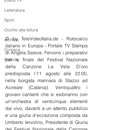
Eventi TV
Letteratura
Sport
Occhio alla lettura
© by TeleVideoItalia.de - Rotocalco 
archivio
italiano in Europa - Portale TV Stampa 
Cronaca
di Angela Saieva. Fervono i preparativi 
per la finale del Festival Nazionale 
Politica
della Canzone La Vela D'oro 
predisposta l’11 agosto alle 22.00, 
nella borgata marinara di Stazzo ad 
Acireale (Catania). Ventiquattro i 
giovani cantanti che si esibiranno con 
un'orchestra di venticinque elementi 
dal vivo, davanti a un attento pubblico 
e una giuria d'eccezione composta da 
Umberto Iervolino, Presidente di Giuria 
del Festival Nazionale della Canzone 