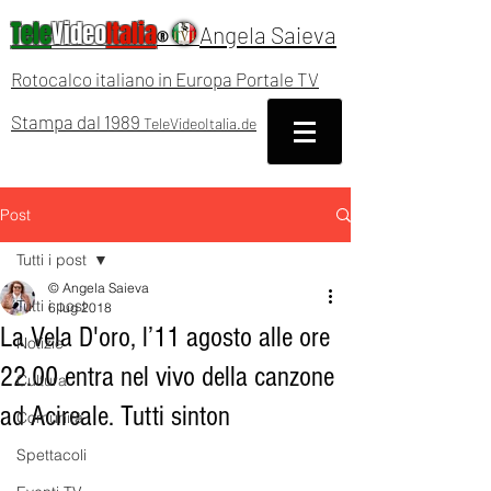
Tele
Video
Italia
Angela Saieva
®
Rotocalco italiano in Europa Portale TV
Stampa dal 1989
TeleVideoItalia.de
Post
Tutti i post
© Angela Saieva
Tutti i post
6 lug 2018
La Vela D'oro, l’11 agosto alle ore
Notizie
22.00 entra nel vivo della canzone
Cultura
ad Acireale. Tutti sinton
Comunità
Spettacoli