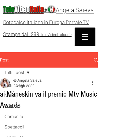
Tele
Video
Italia
Angela Saieva
®
Rotocalco italiano in Europa Portale TV
Stampa dal 1989
TeleVideoItalia.de
Post
Tutti i post
© Angela Saieva
Tutti i post
28 ago 2022
ai Måneskin va il premio Mtv Music
Notizie
Awards
Cultura
Comunità
Spettacoli