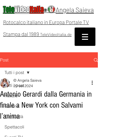
Tele
Video
Italia
Angela Saieva
®
Rotocalco italiano in Europa Portale TV
Stampa dal 1989
TeleVideoItalia.de
Post
Tutti i post
© Angela Saieva
Tutti i post
20 set 2024
Antonio Gerardi dalla Germania in
Notizie
finale a New York con Salvami
Cultura
l’anima
Comunità
Spettacoli