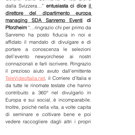
dalla Svizzera…” 
entusiasta ci dice 
il 
direttore del
dipartimento europa 
managing SDA Sanremo Eventi
 di 
Pforzheim
 “…ringrazio chi per primo da 
Sanremo ha posto fiducia in noi e 
affidato il mandato di divulgare e di 
portare a conoscenza le selezioni 
dell’evento newyorchese ai nostri 
connazionali e farli iscrivere. Ringrazio 
il prezioso aiuto avuto dall’emittente 
TeleVideoItalia.net
, il Corriere d’Italia e 
da tutte le rinomate testate che hanno 
contribuito a 360° nel divulgarlo in 
Europa e sui social, è incomparabile. 
Inoltre, poiché nella vita, a volte capita 
di seminare e coltivare bene e poi 
vedere raccogliere dagli altri i propri 
frutti vantandosi pure di avere un buon 