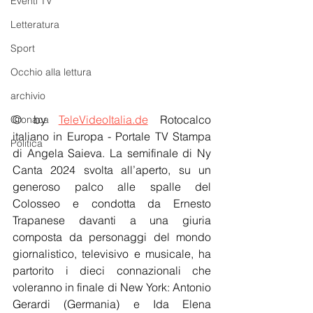
Eventi TV
Letteratura
Sport
Occhio alla lettura
archivio
© by 
TeleVideoItalia.de
 Rotocalco 
Cronaca
italiano in Europa - Portale TV Stampa 
Politica
di Angela Saieva. La semifinale di Ny 
Canta 2024 svolta all’aperto, su un 
generoso palco alle spalle del 
Colosseo e condotta da Ernesto 
Trapanese davanti a una giuria 
composta da personaggi del mondo 
giornalistico, televisivo e musicale, ha 
partorito i dieci connazionali che 
voleranno in finale di New York: Antonio 
Gerardi (Germania) e Ida Elena 