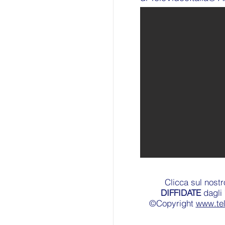
Clicca sul nost
DIFFIDATE
dagli 
©Copyright
www.te