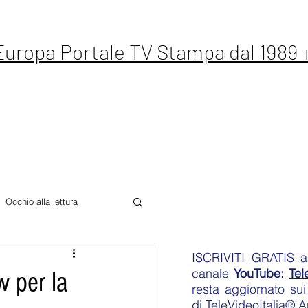
 Europa Portale TV Stampa dal 1989
ste Live
Letteratura
Sport
Altro
Occhio alla lettura
ISCRIVITI GRATIS
an
canale
YouTube:
Tel
w per la
resta aggiornato sui 
di
TeleVideoItalia® 