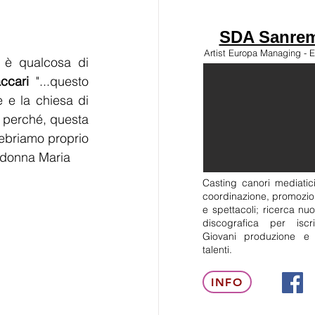
SDA Sanrem
Artist Europa Managing - E
 è qualcosa di 
ccari
 "...questo 
 e la chiesa di 
 perché, questa 
ebriamo proprio 
adonna Maria 
Casting canori mediatici
coordinazione, promozion
e spettacoli; ricerca nuo
discografica per isc
Giovani produzione e
talenti.
INFO