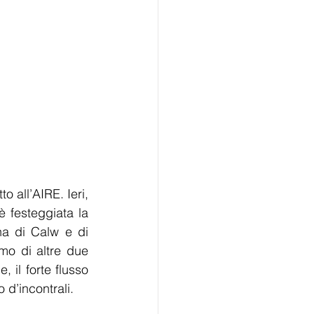
oltre seimila e cinquecento mirabellesi tra la città e circondario, numero iscritto all’AIRE. Ieri, 
, non a caso si è festeggiata la 
na di Calw e di 
mo di altre due 
 il forte flusso 
 d’incontrali.