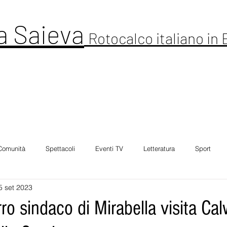
a Saieva
Rotocalco italiano in
ltura
Cronaca
Comunitá
Spettacolo
Foto Galleria
Intervi
Comunità
Spettacoli
Eventi TV
Letteratura
Sport
5 set 2023
ro sindaco di Mirabella visita Cal