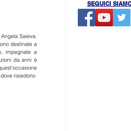
SEGUICI SIAM
 Angela Saieva. 
sono destinate a 
e, impegnate a 
zioni da anni è 
quest’occasione 
 dove risiedono