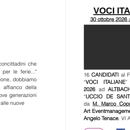
VOCI IT
30 ottobre 2026
oncittadini che 
r le ferie..." 
16
CANDIDATI
al F
zione, dobbiamo 
“
VOCI ITALIANE
”
ffianco della 
2026
ad
ALTBAC
ove generazioni 
“
UCCIO DE SANT
 alle nuove 
da
M. Marco Cop
Art Eventmanagem
Angelo Tenace
. VI