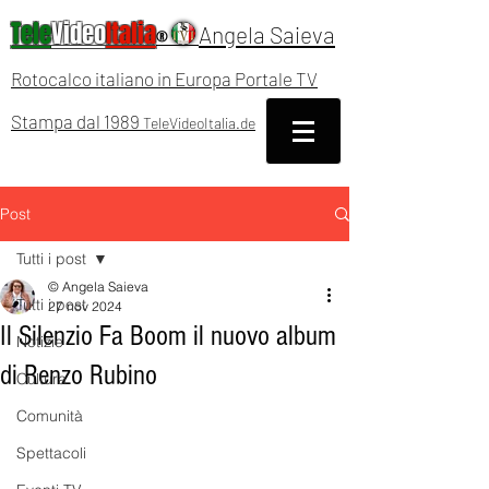
Tele
Video
Italia
Angela Saieva
®
Rotocalco italiano in Europa Portale TV
Stampa dal 1989
TeleVideoItalia.de
Post
Tutti i post
© Angela Saieva
Tutti i post
27 nov 2024
Il Silenzio Fa Boom il nuovo album
Notizie
di Renzo Rubino
Cultura
Comunità
Spettacoli