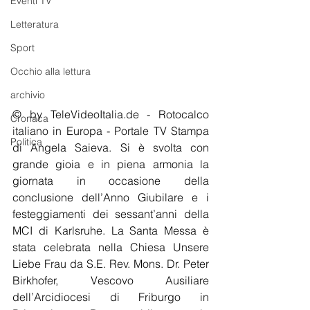
Eventi TV
Letteratura
Sport
Occhio alla lettura
archivio
© by TeleVideoItalia.de - Rotocalco 
Cronaca
italiano in Europa - Portale TV Stampa 
Politica
di Angela Saieva. Si è svolta con 
grande gioia e in piena armonia la 
giornata in occasione della 
conclusione dell’Anno Giubilare e i 
festeggiamenti dei sessant’anni della 
MCI di Karlsruhe. La Santa Messa è 
stata celebrata nella Chiesa Unsere 
Liebe Frau da S.E. Rev. Mons. Dr. Peter 
Birkhofer, Vescovo Ausiliare 
dell’Arcidiocesi di Friburgo in 