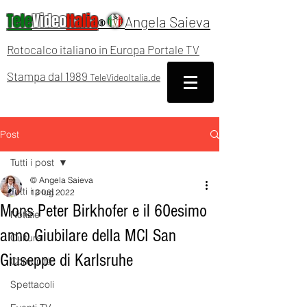
Tele
Video
Italia
Angela Saieva
®
Rotocalco italiano in Europa Portale TV
Stampa dal 1989
TeleVideoItalia.de
Post
Tutti i post
© Angela Saieva
Tutti i post
13 lug 2022
Mons Peter Birkhofer e il 60esimo
Notizie
anno Giubilare della MCI San
Cultura
Giuseppe di Karlsruhe
Comunità
Spettacoli