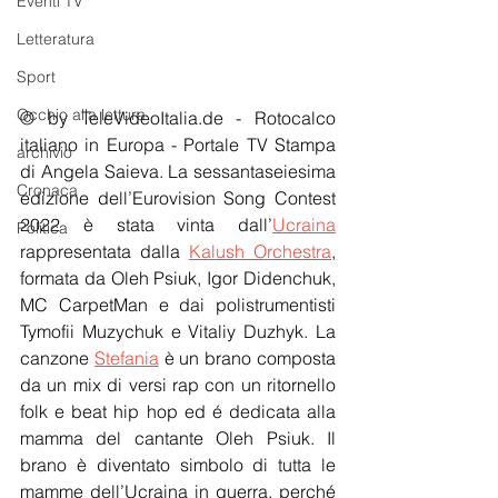
Eventi TV
Letteratura
Sport
Occhio alla lettura
© by TeleVideoItalia.de - Rotocalco 
italiano in Europa - Portale TV Stampa 
archivio
di Angela Saieva. La sessantaseiesima 
Cronaca
edizione dell’Eurovision Song Contest 
2022 è stata vinta dall’
Ucraina
Politica
rappresentata dalla 
Kalush Orchestra
, 
formata da Oleh Psiuk, Igor Didenchuk, 
MC CarpetMan e dai polistrumentisti 
Tymofii Muzychuk e Vitaliy Duzhyk. La 
canzone 
Stefania
 è un brano composta 
da un mix di versi rap con un ritornello 
folk e beat hip hop ed é dedicata alla 
mamma del cantante Oleh Psiuk. Il 
brano è diventato simbolo di tutta le 
mamme dell’Ucraina in guerra, perché 