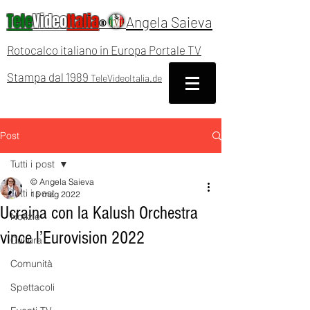
Tele
Video
Italia
Angela Saieva
®
Rotocalco italiano in Europa Portale TV
Stampa dal 1989
TeleVideoItalia.de
Post
Tutti i post
© Angela Saieva
Tutti i post
15 mag 2022
Ucraina con la Kalush Orchestra
Notizie
vince l’Eurovision 2022
Cultura
Comunità
Spettacoli