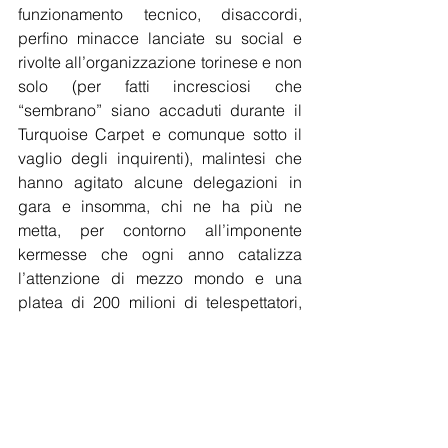
funzionamento tecnico, disaccordi, 
perfino minacce lanciate su social e 
rivolte all’organizzazione torinese e non 
solo (per fatti incresciosi che 
“sembrano” siano accaduti durante il 
Turquoise Carpet e comunque sotto il 
vaglio degli inquirenti), malintesi che 
hanno agitato alcune delegazioni in 
gara e insomma, chi ne ha più ne 
metta, per contorno all’imponente 
kermesse che ogni anno catalizza 
l’attenzione di mezzo mondo e una 
platea di 200 milioni di telespettatori, 
per poi alla fine dissolversi a “tarallucci 
e vino”. Con le prove generali della 
seconda semifinale c’è stato il tempo 
anche per una conferenza stampa 
congiunta della Rai e di EBU, dove 
hanno incontrato i mass media 