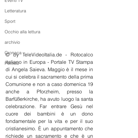
Eventi TV
Letteratura
Sport
Occhio alla lettura
archivio
Cronaca
© by TeleVideoItalia.de - Rotocalco 
italiano in Europa - Portale TV Stampa 
Politica
di Angela Saieva. Maggio è il mese in 
cui si celebra il sacramento della prima 
Comunione e non a caso domenica 19 
anche a Pforzheim, presso la 
Barfüßerkirche, ha avuto luogo la santa 
celebrazione. Far entrare Gesù nel 
cuore dei bambini è un dono 
fondamentale per la vita e per il suo 
cristianesimo. È un appuntamento che 
richiede un sacramento e che è un 