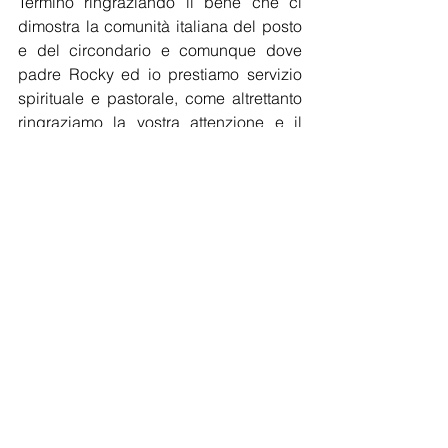
Termino ringraziando il bene che ci 
dimostra la comunità italiana del posto 
e del circondario e comunque dove 
padre Rocky ed io prestiamo servizio 
spirituale e pastorale, come altrettanto 
ringraziamo la vostra attenzione e il 
vostro prezioso contributo nel divulgare 
la nostra parola e le opere caritatevoli 
fatte anche attraverso la comunità 
italiana di Pforzheim. Che Dio vi 
benedica tutti. Alleluia! Il servizio 
televisivo, redatto in collaborazione con 
la SDA FotoVideo Production,  é 
visibile su 
www.televideoitalia.net
 e 
www.corriereditalia.de
Servizio televisivo e stampa, redatto 
dagli studi televisivi di 
TeleVideoItalia 
Angela Saieva
 in collaborazione con la 