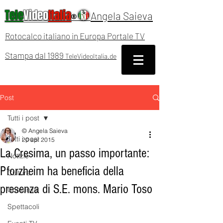
Tele
Video
Italia
Angela Saieva
®
Rotocalco italiano in Europa Portale TV
Stampa dal 1989
TeleVideoItalia.de
Post
Tutti i post
© Angela Saieva
Tutti i post
20 apr 2015
La Cresima, un passo importante:
Notizie
Pforzheim ha beneficia della
Cultura
presenza di S.E. mons. Mario Toso
Comunità
Spettacoli