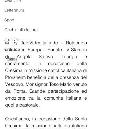
Eventi TV
Letteratura
Sport
Occhio alla lettura
archivio
© by TeleVideoItalia.de - Rotocalco 
Cronaca
italiano in Europa - Portale TV Stampa 
di Angela Saieva. Liturgia e 
Politica
sacramento. In occasione della 
Cresima la missione cattolica italiana di 
Pforzheim beneficia della presenza del 
Vescovo, Monsignor Toso Mario venuto 
da Roma. Grande partecipazione ed 
emozione tra la comunitá italiana e 
quella pastorale.
Quest'anno, in occasione della Santa 
Cresima, la missione cattolica italiana 