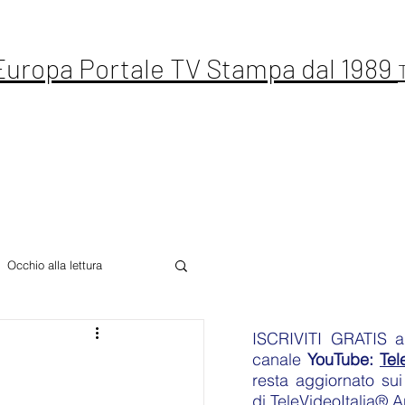
 Europa Portale TV Stampa dal 1989
ste Live
Letteratura
Sport
Altro
Occhio alla lettura
ISCRIVITI GRATIS
an
canale
YouTube:
Tel
resta aggiornato sui 
di
TeleVideoItalia® 