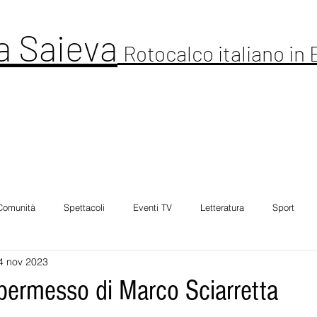
a Saieva
Rotocalco italiano in
ltura
Cronaca
Comunitá
Spettacolo
Foto Galleria
Intervi
Comunità
Spettacoli
Eventi TV
Letteratura
Sport
4 nov 2023
 permesso di Marco Sciarretta