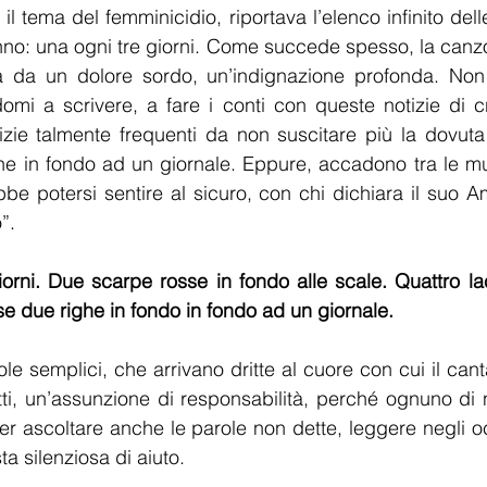
 il tema del femminicidio, riportava l’elenco infinito delle
anno: una ogni tre giorni. Come succede spesso, la canz
 da un dolore sordo, un’indignazione profonda. Non 
i a scrivere, a fare i conti con queste notizie di cron
izie talmente frequenti da non suscitare più la dovuta
he in fondo ad un giornale. Eppure, accadono tra le mu
e potersi sentire al sicuro, con chi dichiara il suo A
o”.
iorni. Due scarpe rosse in fondo alle scale. Quattro l
se due righe in fondo in fondo ad un giornale.
ole semplici, che arrivano dritte al cuore con cui il can
tti, un’assunzione di responsabilità, perché ognuno di 
er ascoltare anche le parole non dette, leggere negli occ
ta silenziosa di aiuto.