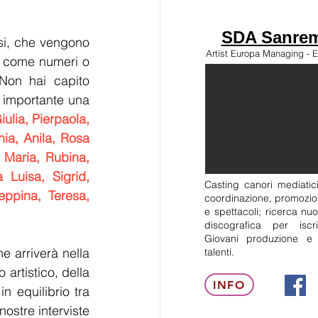
SDA Sanrem
si, che vengono 
Artist Europa Managing - E
 come numeri o 
 Non hai capito 
 importante una 
iulia, Pierpaola, 
ia, Anila, Rosa 
Maria, Rubina, 
 Luisa, Sigrid, 
Casting canori mediatici
ppina, Teresa, 
coordinazione, promozion
e spettacoli; ricerca nuo
discografica per isc
Giovani produzione e
 arriverà nella 
talenti.
rtistico, della 
INFO
n equilibrio tra 
ostre interviste 