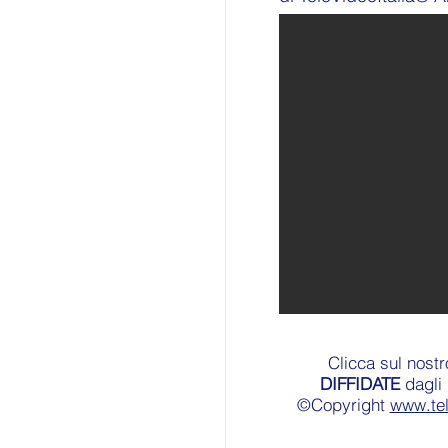
Clicca sul nost
DIFFIDATE
dagli 
©Copyright
www.te