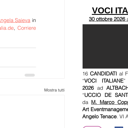
VOCI IT
30 ottobre 2026
Angela Saieva
 in 
lia.de
, 
Corriere 
16
CANDIDATI
al F
“
VOCI ITALIANE
”
2026
ad
ALTBAC
Mostra tutti
“
UCCIO DE SANT
da
M. Marco Cop
Art Eventmanagem
Angelo Tenace
. VI