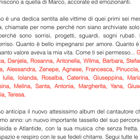
i uniscono a quella di Marco, accorate ed emozionanti.
 è una dedica sentita alle vittime di quei primi sei me
a, chiamate per nome perché non siano archiviate solo
 perché sono sorrisi, progetti, sguardi, sogni rubati.
sorriso. Quanto è bello impegnarsi per amore. Quanto è
nto valore aveva la mia vita. Come ti sei permesso... 
G
ica, Danjela, Rosanna, Antonella, Wilma, Barbara, Stefan
la, Alessandra, Zenepe, Agnese, Francesca, Pinuccia, 
, Iulia, Iolanda, Rosalba, Caterina, Giuseppina, Maria
ina, Melina, Santa, Antonia, Margherita, Yana, Giuse
ia, Teresa.
 anticipa il nuovo attesissimo album del cantautore che
mo anno: un nuovo importante tassello del suo percorso a
isida e Atlantide, con la sua musica che senza fretta, i
pazio e respiro con le sue fedeli chitarre. Segui tutte le n