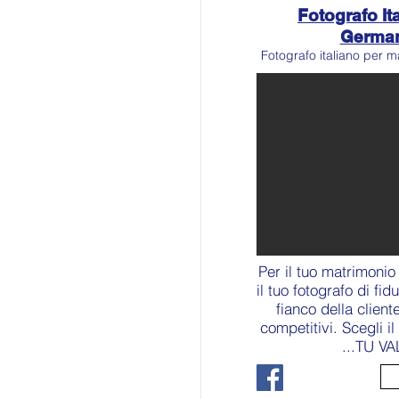
Fotografo Ita
Germa
Fotografo italiano per m
Per il tuo matrimonio
il tuo fotografo di fid
fianco della client
competitivi. Scegli i
...TU VA