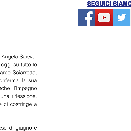
SEGUICI SIAM
 Angela Saieva. 
ggi su tutte le 
rco Sciarretta, 
onferma la sua 
che l’impegno 
a riflessione. 
ci costringe a 
mese di giugno e 