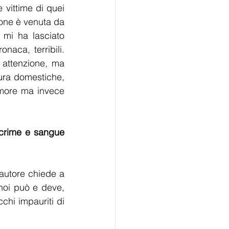
 vittime di quei 
one è venuta da 
mi ha lasciato 
aca, terribili. 
 attenzione, ma 
ra domestiche, 
more ma invece 
acrime e sangue 
tautore chiede a 
noi può e deve, 
hi impauriti di 