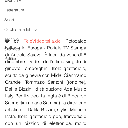
Eventi TV
Letteratura
Sport
Occhio alla lettura
archivio
© by 
TeleVideoItalia.de
 Rotocalco 
italiano in Europa - Portale TV Stampa 
Cronaca
di Angela Saieva. È fuori da venerdì 8 
Politica
dicembre il video dell’ultimo singolo di 
ginevra Lamborghini, Isola grattacielo, 
scritto da ginevra con Mida, Gianmarco 
Grande, Tommaso Santoni (rondine), 
Dalila Bizzini, distribuzione Ada Music 
Italy. Per il video, la regia è di Riccardo 
Sanmartini (in arte Samma), la direzione 
artistica di Dalila Bizzini, stylist Michela 
Isola. Isola grattacielo pop, trasversale 
con un pizzico di elettronica, molto 