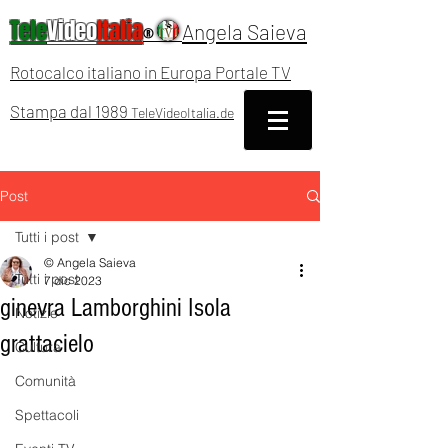
Tele
Video
Italia
Angela Saieva
®
Rotocalco italiano in Europa Portale TV
Stampa dal 1989
TeleVideoItalia.de
Post
Tutti i post
© Angela Saieva
Tutti i post
7 dic 2023
ginevra Lamborghini Isola
Notizie
grattacielo
Cultura
Comunità
Spettacoli