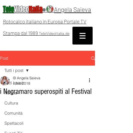
Tele
Video
Italia
Angela Saieva
®
Rotocalco italiano in Europa Portale TV
Stampa dal 1989
TeleVideoItalia.de
Post
Tutti i post
© Angela Saieva
Tutti i post
8 feb 2018
i Negramaro superospiti al Festival
Notizie
Cultura
Comunità
Spettacoli