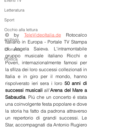
Eventi TV
Letteratura
Sport
Occhio alla lettura
© by 
TeleVideoItalia.de
 Rotocalco 
archivio
italiano in Europa - Portale TV Stampa 
di Angela Saieva. L'intramontabile 
Cronaca
gruppo musicale italiano Ricchi e 
Politica
Poveri, internazionalmente famosi per 
la sfilza dei loro successi collezionati in 
Italia e in giro per il mondo, hanno 
rispolverato ieri sera i loro 
50 anni di 
successi musicali
 all'
Arena del Mare a 
Sabaudia
. Piú che un concerto é stata 
una coinvolgente festa popolare e dove 
la storia ha fatto da padrona attraverso 
un repertorio di grandi successi. Le 
Star, accompagnati da Antonio Rugiero 