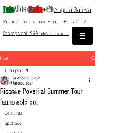
Tele
Video
Italia
Angela Saieva
®
Rotocalco italiano in Europa Portale TV
Stampa dal 1989
TeleVideoItalia.de
Post
Tutti i post
© Angela Saieva
Tutti i post
14 ago 2024
Ricchi e Poveri al Summer Tour
Notizie
fanno sold out
Cultura
Comunità
Spettacoli