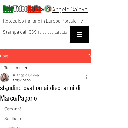
Tele
Video
Italia
Angela Saieva
®
Rotocalco italiano in Europa Portale TV
Stampa dal 1989
TeleVideoItalia.de
Post
Tutti i post
© Angela Saieva
Tutti i post
14 dic 2023
standing ovation ai dieci anni di
Notizie
Marco Pagano
Cultura
Comunità
Spettacoli