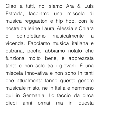
Ciao a tutti, noi siamo Ara & Luis 
Estrada, facciamo una miscela di 
musica reggaeton e hip hop, con le 
nostre ballerine Laura, Alessia e Chiara 
ci completiamo musicalmente a 
vicenda. Facciamo musica italiana e 
cubana, poché abbiamo notato che 
funziona molto bene, è apprezzata 
tanto e non solo tra i giovani. È una 
miscela innovativa e non sono in tanti 
che attualmente fanno questo genere 
musicale misto, ne in Italia e nemmeno 
qui in Germania. Lo faccio da circa 
dieci anni ormai ma in questa 
costellazione appena due anni. 
Facciamo un augurio particolare a 
Marco Pagano per i suoi dieci anni. Ha 
fatto sempre tutto per noi tutti, per tutti 