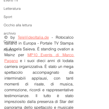
Eventi TV
Letteratura
Sport
Occhio alla lettura
archivio
© by 
TeleVideoItalia.de
 - Rotocalco 
Cronaca
italiano in Europa - Portale TV Stampa 
di Angela Saieva. È standing ovation a 
Politica
Mainz per 
MP10 Events di Marco 
Pagano
 e i suoi dieci anni di lodata 
carriera organizzativa. È stato un mega 
spettacolo accompagnato da 
interminabili applausi, con tanti 
momenti di risate, di musica, 
commozione, ricordi e rappresentative 
testimonianze. Il tutto è stato 
impreziosito dalla presenza di Star del 
panorama dello spettacolo e musicale 