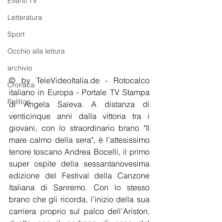
Eventi TV
Letteratura
Sport
Occhio alla lettura
archivio
© by TeleVideoItalia.de - Rotocalco 
Cronaca
italiano in Europa - Portale TV Stampa 
Politica
di Angela Saieva. A distanza di 
venticinque anni dalla vittoria tra i 
giovani, con lo straordinario brano "Il 
mare calmo della sera", è l’attesissimo 
tenore toscano Andrea Bocelli, il primo 
super ospite della sessantanovesima 
edizione del Festival della Canzone 
Italiana di Sanremo. Con lo stesso 
brano che gli ricorda, l’inizio della sua 
carriera proprio sul palco dell’Ariston, 