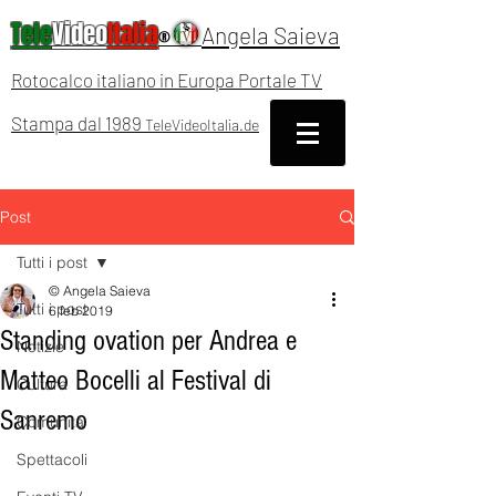
Tele
Video
Italia
Angela Saieva
®
Rotocalco italiano in Europa Portale TV
Stampa dal 1989
TeleVideoItalia.de
Post
Tutti i post
© Angela Saieva
Tutti i post
6 feb 2019
Standing ovation per Andrea e
Notizie
Matteo Bocelli al Festival di
Cultura
Sanremo
Comunità
Spettacoli