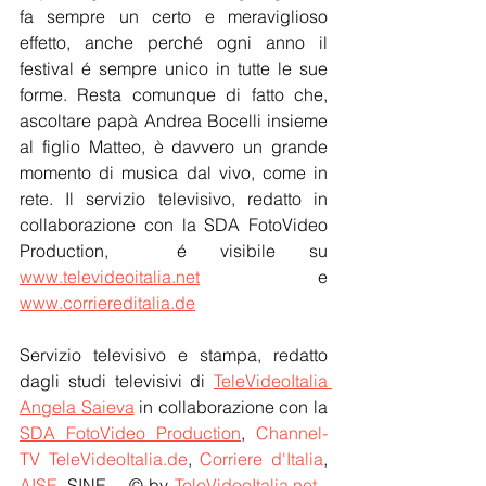
fa sempre un certo e meraviglioso 
effetto, anche perché ogni anno il 
festival é sempre unico in tutte le sue 
forme. Resta comunque di fatto che, 
ascoltare papà Andrea Bocelli insieme 
al figlio Matteo, è davvero un grande 
momento di musica dal vivo, come in 
rete. Il servizio televisivo, redatto in 
collaborazione con la SDA FotoVideo 
Production,  é visibile su 
www.televideoitalia.net
 e 
www.corriereditalia.de
Servizio televisivo e stampa, redatto 
dagli studi televisivi di 
TeleVideoItalia 
Angela Saieva
 in collaborazione con la 
SDA FotoVideo Production
, 
Channel-
TV TeleVideoItalia.de
, 
Corriere d'Italia
, 
AISE
, SINE  - © by 
TeleVideoItalia.net
 - 